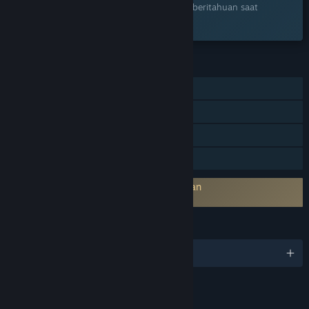
Tambahkan ke wishlist dan dapatkan pemberitahuan saat
tersedia.
FITUR
Pemain Tunggal
Pencapaian Steam
Steam Cloud
Berbagi dengan Keluarga
Persetujuan pihak ketiga EULA diperlukan
Chivalware EULA
BAHASA
11 bahasa yang didukung
TAUTAN & INFO