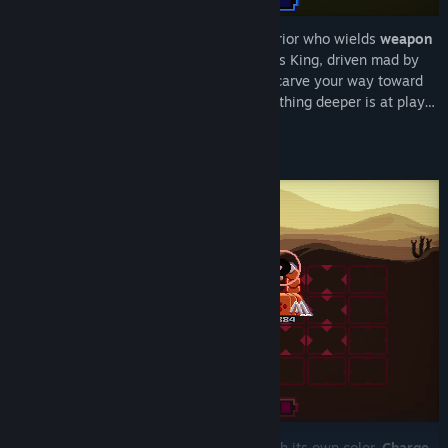
You are a
Disk Knight
— a legendary warrior who wields
weapon
disks
! The kingdom calls on you to slay its King, driven mad by
power and years of isolation. But as you carve your way toward
the castle, strange glitches suggest something deeper is at play…
Equip up to
three weapon disks
, each with its own color.
Charge