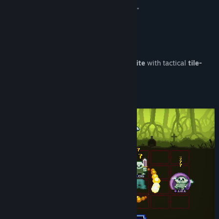
QQ 718271837
“Remarkably easy to get into a precise flow state”
Bluesky
DualShockers
Douyin
Tentang Game Ini
RedNote
Chivalware
is a
fast-paced action roguelite
with tactical
tile-
matching mechanics
.
Bilibili
Lihat riwayat pembaruan
Baca berita terkait
Lihat diskusi
Temukan Grup Komunitas
Judul:
Chivalware
Genre:
Aksi
,
Petualangan
,
Indie
Tanggal Rilis:
Q4 2026