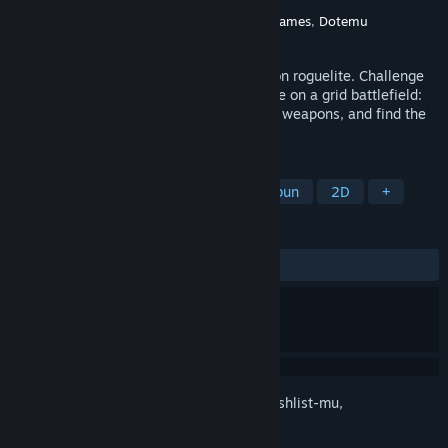
Pengembang
Regal Pigeon
Penerbit
The Arcade Crew
,
Imperfect Games
,
Dotemu
Rilis
Q4 2026
Chivalware is a frantic tile-matching action roguelite. Challenge
your reflexes and coordination in real-time on a grid battlefield:
evade attacks, match tiles to charge your weapons, and find the
right opportunity to strike.
TAG
Roguelite
Arkade
Tak Ada Ampun
2D
+
ULASAN
Tidak ada ulasan pengguna
Login
untuk menambahkan item ini ke wishlist-mu,
mengikutinya, atau mengabaikannya