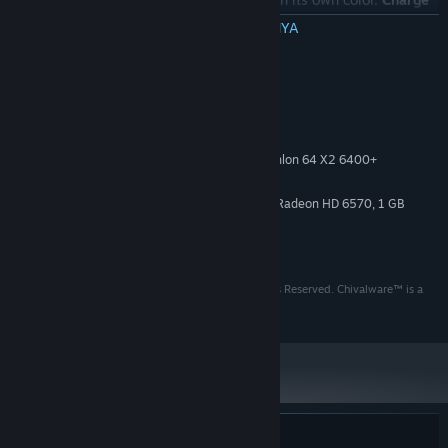
a weapon’s energy
by
matching tiles
on the battlefield; the more
BACA SELENGKAPNYA
you match, the more you can attack!
Persyaratan Sistem
MINIMUM:
Windows 10
OS:
Intel Core 2 Duo E6750 or AMD Athlon 64 X2 6400+
PROSESOR:
4 GB RAM
MEMORI:
NVIDIA GeForce GT 320, 1 GB or AMD Radeon HD 6570, 1 GB
GRAFIS:
2 GB ruang tersedia
PENYIMPANAN:
1080p @ 60 FPS
CATATAN TAMBAHAN:
© The Arcade Crew - Regal Pigeon - 2026, All Rights Reserved. Chivalware™ is a
trademark of Regal Pigeon.
Constantly move in and out of
enemy attacks
as you
recharge
your weapons
on the fly! Read the
patterns on the battlefield
to
find the right opportunity to strike. Never stay still, a Disk Knight
is always evading or planning his next attack!