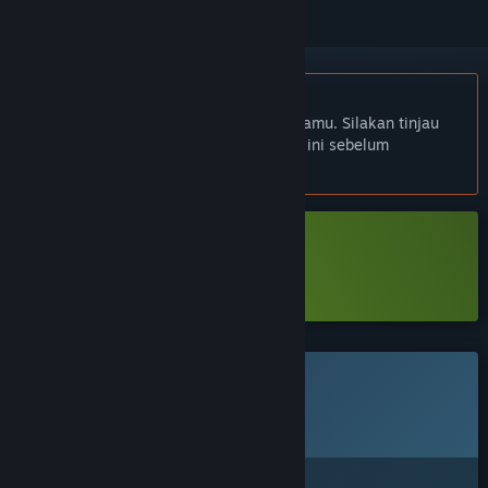
Bhs. Indonesia tidak didukung
Produk ini tidak didukung dalam bahasamu. Silakan tinjau
daftar bahasa yang didukung di bawah ini sebelum
melakukan pembelian.
Unduh Chivalware Demo
Pelajari lebih lanjut
tentang demo ini
Game ini belum tersedia di Steam
Rencana Tanggal Rilis:
Q4 2026
Tertarik?