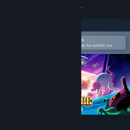
Login
Toko
Komunitas
Buka dengan Aplikasi Seluler Steam
Untuk mempermudah menambahkan ke wishlist-mu
Tentang
Bantuan
Ubah bahasa
Dapatkan Aplikasi Seluler Steam
Lihat situs web desktop
Chivalware