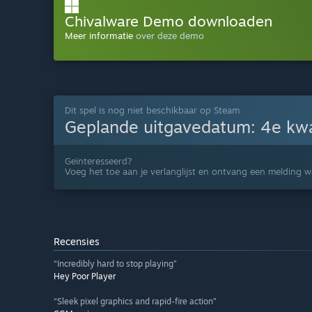
Chivalware Demo downloaden
Meer informatie
over deze demo
Dit spel is nog niet beschikbaar op Steam
Geplande uitgavedatum:
4e kw
Geïnteresseerd?
Voeg het toe aan je verlanglijst en ontvang een melding w
Recensies
“Incredibly hard to stop playing”
Hey Poor Player
“Sleek pixel graphics and rapid-fire action”