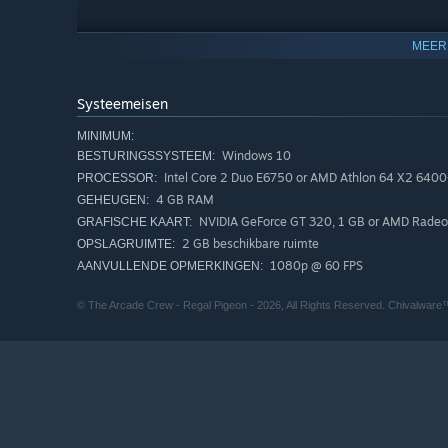
MEER
Systeemeisen
MINIMUM:
Windows 10
BESTURINGSSYSTEEM:
Intel Core 2 Duo E6750 or AMD Athlon 64 X2 6400
PROCESSOR:
4 GB RAM
GEHEUGEN:
NVIDIA GeForce GT 320, 1 GB or AMD Radeo
GRAFISCHE KAART:
2 GB beschikbare ruimte
OPSLAGRUIMTE:
1080p @ 60 FPS
AANVULLENDE OPMERKINGEN:
Rust maximaal drie wapenschijven uit, elk met een eigen
slagveld te matchen; hoe meer je matcht, hoe meer je ku
© The Arcade Crew - Regal Pigeon - 2026, All Rights Reserved. Chivalware™