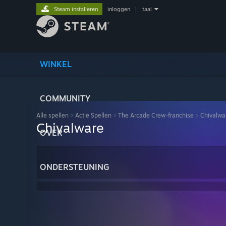
Steam installeren
inloggen
|
taal
WINKEL
COMMUNITY
Alle spellen
>
Actie Spellen
>
The Arcade Crew-franchise
>
Chivalwa
Chivalware
OVER
ONDERSTEUNING