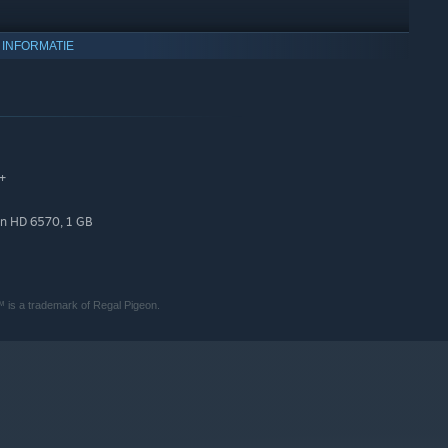
 INFORMATIE
+
n HD 6570, 1 GB
 kleur.Laad de energie van een wapen op door tiles op het
nt aanvallen!
 is a trademark of Regal Pigeon.