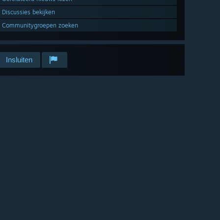
Discussies bekijken
Communitygroepen zoeken
Insluiten