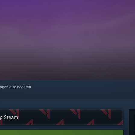
volgen of te negeren
op Steam