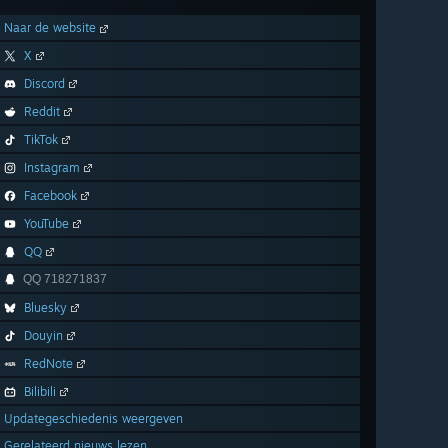
Naar de website
X
Discord
Reddit
TikTok
Instagram
Facebook
YouTube
QQ
QQ 718271837
Bluesky
Douyin
RedNote
Bilibili
Updategeschiedenis weergeven
Gerelateerd nieuws lezen