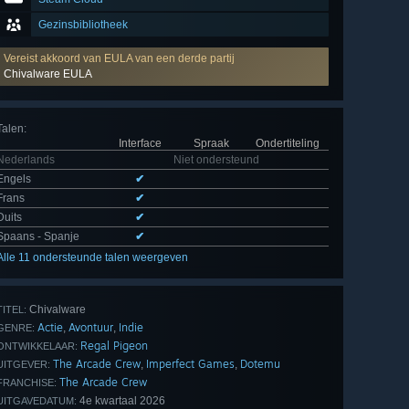
Gezinsbibliotheek
Vereist akkoord van EULA van een derde partij
Chivalware EULA
Talen
:
Interface
Spraak
Ondertiteling
Nederlands
Niet ondersteund
Engels
✔
Frans
✔
Duits
✔
Spaans - Spanje
✔
Alle 11 ondersteunde talen weergeven
Chivalware
TITEL:
Actie
Avontuur
Indie
,
,
GENRE:
Regal Pigeon
ONTWIKKELAAR:
The Arcade Crew
Imperfect Games
Dotemu
,
,
UITGEVER:
The Arcade Crew
FRANCHISE:
4e kwartaal 2026
UITGAVEDATUM: