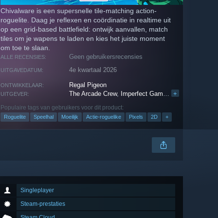
Chivalware is een supersnelle tile-matching action-
roguelite. Daag je reflexen en coördinatie in realtime uit
op een grid-based battlefield: ontwijk aanvallen, match
tiles om je wapens te laden en kies het juiste moment
om toe te slaan.
Geen gebruikersrecensies
ALLE RECENSIES:
4e kwartaal 2026
UITGAVEDATUM:
Regal Pigeon
ONTWIKKELAAR:
The Arcade Crew
,
Imperfect Games
,
+
Dotemu
UITGEVER:
Populaire tags van gebruikers voor dit product:
Roguelite
Speelhal
Moeilijk
Actie-roguelike
Pixels
2D
+
Singleplayer
Steam-prestaties
Steam Cloud