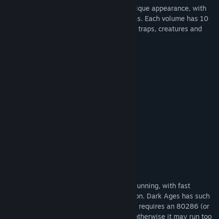
Each volume of Dark Ages has its own unique appearance, with
different goals, level designs and locations. Each volume has 10
huge scrolling levels packed with devious traps, creatures and
treasures.
Game Features
Built in instructions
Save and restore
Permanent high scores
Sound on/off
Flexible keyboard configuration
Three skill levels
Bonus Info
The EGA/VGA graphics are colorful and stunning, with fast
scrolling screens and high-speed animation. Dark Ages has such
demanding graphics and animation that it requires an 80286 (or
80386) machine to run at proper speed, otherwise it may run too