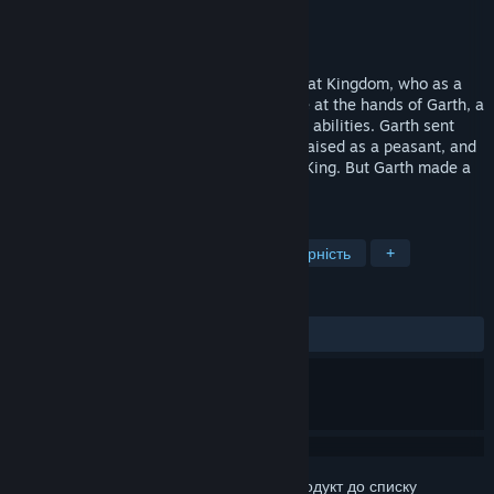
Розробник
Scenario Software
Видавець
3D Realms (Apogee Software)
Дата виходу
1 лют. 1991
In Dark Ages, you’re the Prince of the Great Kingdom, who as a
child watched the King – your father – die at the hands of Garth, a
power mad warlord with uncanny magical abilities. Garth sent
you away from the Great Kingdom to be raised as a peasant, and
to never fulfill your destiny as the future King. But Garth made a
terrible mistake.
ПОЗНАЧКИ
Бойовик
Платформер
Двовимірність
+
РЕЦЕНЗІЇ
ЗА ВЕСЬ ЧАС:
змішані
(52% з 34)
Увійдіть до акаунта
, щоби додати цей продукт до списку