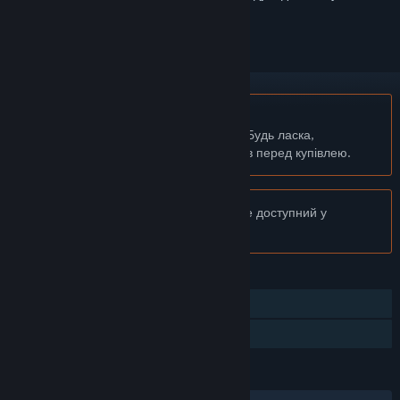
бажаного чи позначити як ігнорований.
українська мова недоступна
Цей продукт не підтримує вашу мову. Будь ласка,
перегляньте список підтримуваних мов перед купівлею.
Увага:
Застосунок Dark Ages більше не доступний у
крамниці Steam.
ОСОБЛИВОСТІ
Однокористувацька гра
Сімейна бібліотека
МОВИ