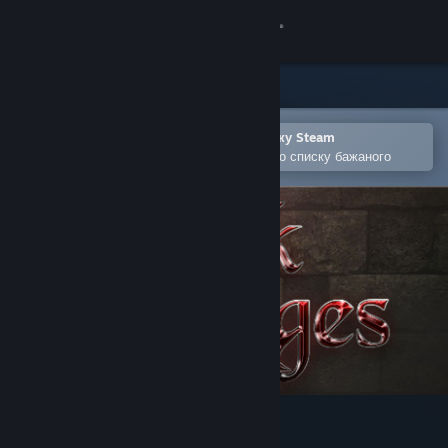
Увійти
Крамниця
Спільнота
Відкрити в мобільному застосунку Steam
Щоби легко придбати або додати до списку бажаного
Інформація
Підтримка
Змінити мову
Завантажити мобільний застосунок Steam
Переглянути повну версію
Dark Ages