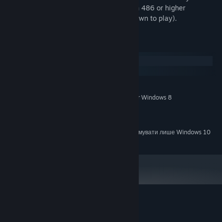
slowly. (NOTE: Dark Ages runs too fast on 486 or higher
computers. You will need to slow them down to play).
Системні вимоги
Windows
macOS
МІНІМАЛЬНІ:
Windows XP, Windows Vista, Windows 7 or Windows 8
ОС *:
Intel Core Duo 2
ПРОЦЕСОР:
2 GB ОП
ОПЕРАТИВНА ПАМ’ЯТЬ:
З 1 січня 2024 року клієнт Steam буде підтримувати лише Windows 10
*
чи новіші версії цієї ОС.
Користувацькі рецензії на Dark Ages
Про рецензії користувачів
Ваші вподобання