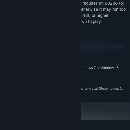
demanding graphics and animation that it requires an 80286 (or
80386) machine to run at proper speed, otherwise it may run too
slowly. (NOTE: Dark Ages runs too fast on 486 or higher
computers. You will need to slow them down to play).
ความต้องการระบบ
Windows
macOS
ขั้นต่ำ:
Windows XP, Windows Vista, Windows 7 or Windows 8
ระบบปฏิบัติการ *:
Intel Core Duo 2
โปรเซสเซอร์:
แรม 2 GB
หน่วยความจำ:
ตั้งแต่วันที่ 1 มกราคม 2024 เวลาแปซิฟิก เป็นต้นไป ไคลเอนต์ Steam จะรองรับ
*
เฉพาะ Windows 10 และเวอร์ชันที่ใหม่กว่าเท่านั้น