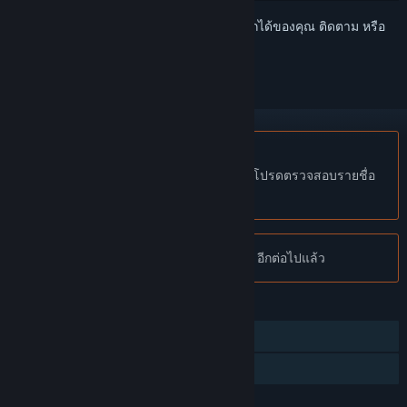
เข้าสู่ระบบ
เพื่อเพิ่มผลิตภัณฑ์นี้ลงในสิ่งที่อยากได้ของคุณ ติดตาม หรือ
ทำเครื่องหมายเป็นถูกละเว้น
ไม่รองรับภาษาไทย
ผลิตภัณฑ์นี้ไม่รองรับภาษาท้องถิ่นของคุณ โปรดตรวจสอบรายชื่อ
ภาษาที่รองรับก่อนทำการสั่งซื้อ
หมายเหตุ:
ร้านค้า Steam ไม่มี Dark Ages อีกต่อไปแล้ว
คุณสมบัติ
ผู้เล่นคนเดียว
การแบ่งปันคลังครอบครัว