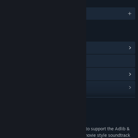
ภาษา
รองรับ 1 ภาษา
ลิงก์และข้อมูล
ดูศูนย์กลางชุมชน
ดูข้อมูลอ้างอิงแบบด่วน
ดูประวัติการอัปเดต
อ่านข่าวที่เกี่ยวข้อง
ดูกระดานสนทนา
อ่านเพิ่มเติม
ค้นหากลุ่มชุมชน
เกี่ยวกับเกมนี้
Dark Ages was the first shareware game to support the Adlib &
ชื่อ:
Dark Ages
Sound Blaster music cards. If featured a movie style soundtrack
แนว:
แอ็คชัน