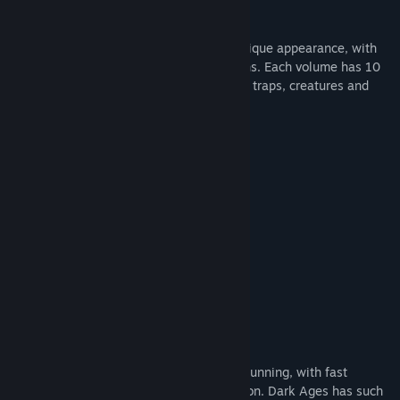
of eight unique songs and themes.
วันวางจำหน่าย:
1 ก.พ. 1991
Each volume of Dark Ages has its own unique appearance, with
different goals, level designs and locations. Each volume has 10
huge scrolling levels packed with devious traps, creatures and
treasures.
Game Features
Built in instructions
Save and restore
Permanent high scores
Sound on/off
Flexible keyboard configuration
Three skill levels
Bonus Info
The EGA/VGA graphics are colorful and stunning, with fast
scrolling screens and high-speed animation. Dark Ages has such