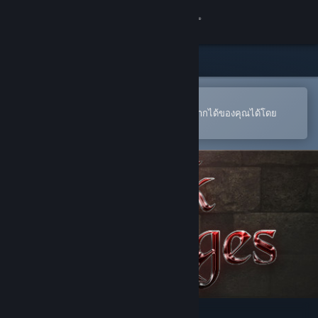
เข้าสู่ระบบ
ร้านค้า
ชุมชน
เปิดในแอป Steam แบบพกพา
หากต้องการสั่งซื้อหรือเพิ่มลงในสิ่งที่อยากได้ของคุณได้โดย
สะดวก
เกี่ยวกับ
ฝ่ายสนับสนุน
เปลี่ยนภาษา
รับแอป Steam แบบพกพา
ชมเว็บไซต์สำหรับเดสก์ท็อป
Dark Ages