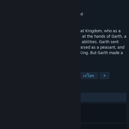
Scenario Software
ผู้พัฒนา
3D Realms (Apogee Software)
ผู้จัดจำหน่าย
วางจำหน่ายแล้ว
1 ก.พ. 1991
In Dark Ages, you’re the Prince of the Great Kingdom, who as a
child watched the King – your father – die at the hands of Garth, a
power mad warlord with uncanny magical abilities. Garth sent
you away from the Great Kingdom to be raised as a peasant, and
to never fulfill your destiny as the future King. But Garth made a
terrible mistake.
แท็ก
แอ็คชัน
เกมแพลตฟอร์ม
2 มิติ
เรโทร
+
บทวิจารณ์
ตลอดกาล:
ผสมกัน
(52% จาก 34)