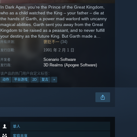
In Dark Ages, you’re the Prince of the Great Kingdom,
who as a child watched the King – your father – die at
the hands of Garth, a power mad warlord with uncanny
magical abilities. Garth sent you away from the Great
Kingdom to be raised as a peasant, and to never fulfill
your destiny as the future King. But Garth made a
terrible mistake.
褒贬不一
(34)
所有评测：
1991 年 2 月 1 日
发行日期:
Scenario Software
开发者:
3D Realms (Apogee Software)
发行商:
该产品的热门用户自定义标签：
动作
平台游戏
2D
复古
+
单人
家庭共享