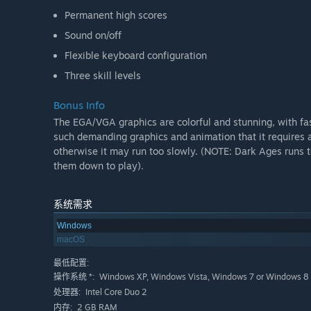
Permanent high scores
Sound on/off
Flexible keyboard configuration
Three skill levels
Bonus Info
The EGA/VGA graphics are colorful and stunning, with fa
such demanding graphics and animation that it requires
otherwise it may run too slowly. (NOTE: Dark Ages runs t
them down to play).
系统需求
Windows
macOS
最低配置:
Windows XP, Windows Vista, Windows 7 or Windows 8
操作系统 *:
Intel Core Duo 2
处理器:
2 GB RAM
内存: