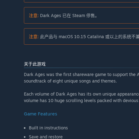
注意:
Dark Ages 已在 Steam 停售。
注意:
此产品与 macOS 10.15 Catalina 或以上的系统
关于此游戏
Dark Ages was the first shareware game to support the Ad
soundtrack of eight unique songs and themes.
Each volume of Dark Ages has its own unique appearance, 
volume has 10 huge scrolling levels packed with devious 
Game Features
Built in instructions
Save and restore