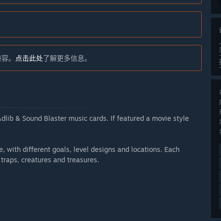
不兼容。
点击此处
了解更多信息。
lib & Sound Blaster music cards. If featured a movie style
with different goals, level designs and locations. Each
traps, creatures and treasures.