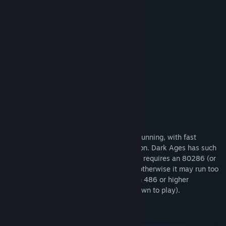
Game Features
Built in instructions
Save and restore
Permanent high scores
Sound on/off
Flexible keyboard configuration
Three skill levels
Bonus Info
The EGA/VGA graphics are colorful and stunning, with fast
scrolling screens and high-speed animation. Dark Ages has such
demanding graphics and animation that it requires an 80286 (or
80386) machine to run at proper speed, otherwise it may run too
slowly. (NOTE: Dark Ages runs too fast on 486 or higher
computers. You will need to slow them down to play).
Systemanforderungen