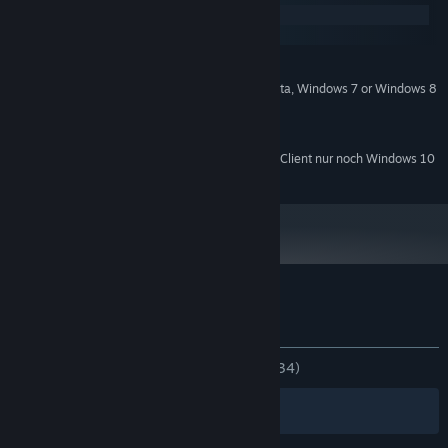
Windows
macOS
MINDESTANFORDERUNGEN:
Windows XP, Windows Vista, Windows 7 or Windows 8
BETRIEBSSYSTEM *:
Intel Core Duo 2
PROZESSOR:
2 GB RAM
ARBEITSSPEICHER:
Ab dem 1. Januar 2024 unterstützt der Steam-Client nur noch Windows 10
*
und neuere Versionen.
Nutzerrezensionen für Dark Ages
Über Nutzerrezensionen
Ihre Einstellungen
KEIN ZEITLIMIT:
Ausgeglichen
(52 % von 34)
Filter
Ihre Sprachen