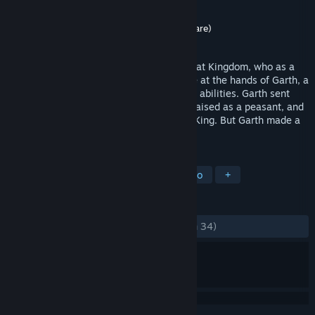
Entwickler
Scenario Software
Publisher
3D Realms (Apogee Software)
Veröffentlichung
1. Feb. 1991
In Dark Ages, you’re the Prince of the Great Kingdom, who as a
child watched the King – your father – die at the hands of Garth, a
power mad warlord with uncanny magical abilities. Garth sent
you away from the Great Kingdom to be raised as a peasant, and
to never fulfill your destiny as the future King. But Garth made a
terrible mistake.
TAGS
Action
Plattformer
2D
Retro
+
REZENSIONEN
KEIN ZEITLIMIT:
Ausgeglichen
(52 % von 34)