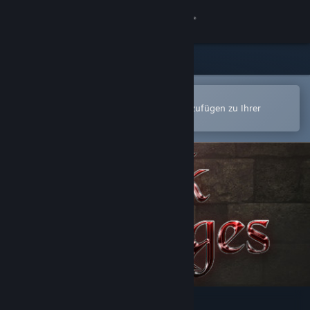
Anmelden
Shop
Community
In der Steam-Mobile-App öffnen
Zum einfachen Kauf oder zum Hinzufügen zu Ihrer
Wunschliste.
Info
Support
Sprache ändern
Steam-Mobile-App herunterladen
Desktopversion anzeigen
Dark Ages