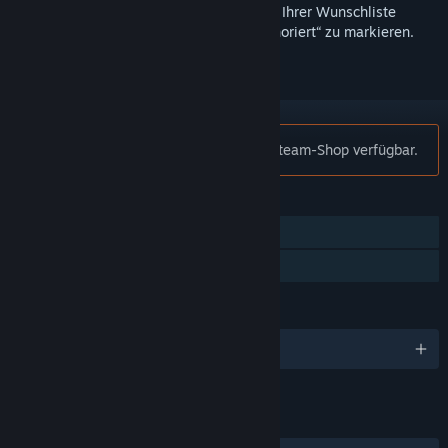
Melden Sie sich an
, um dieses Produkt zu Ihrer Wunschliste
hinzuzufügen, zu abonnieren oder als „Ignoriert“ zu markieren.
Hinweis:
Dark Ages ist nicht mehr im Steam-Shop verfügbar.
FUNKTIONEN
Einzelspieler
Familienbibliothek
SPRACHEN
Englisch
LINKS & INFOS