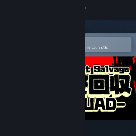
Đăng nhập
Cửa hàng
Cộng đồng
Mở bằng ứng dụng Steam di động
Để dễ dàng mua hoặc thêm vào danh sách ước
Thông tin
Hỗ trợ
Thay đổi ngôn ngữ
Cài ứng dụng Steam di động
Xem web cho desktop
The Last Salvage Squad