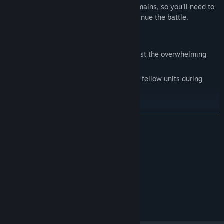
・Only a limited amount of equipment remains, so you'll need to
recover items from defeated units to continue the battle.
■A story of hope told between battles
・Find out what comes of the battle against the overwhelming
enemy forces
・Light-hearted conversation scenes with fellow units during
intermissions
・Plus a shiba inu!
ĐỌC THÊM
Yêu cầu hệ thống
TỐI THIỂU:
Windows 10 or Higher
HĐH:
© Sunfish Kumano.
Published by Waku Waku Games.