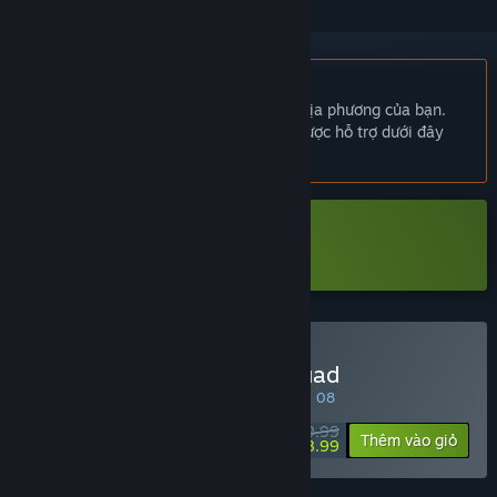
Không hỗ trợ ngôn ngữ Tiếng Việt
Sản phẩm này không hỗ trợ ngôn ngữ địa phương của bạn.
Vui lòng xem lại danh sách ngôn ngữ được hỗ trợ dưới đây
trước khi mua.
Tải xuống 最終回収SQUAD Demo
Mua The Last Salvage Squad
ƯU ĐÃI ĐẶC BIỆT! Kết thúc vào 20 Tháng 08
$9.99
-10%
Thêm vào giỏ
$8.99