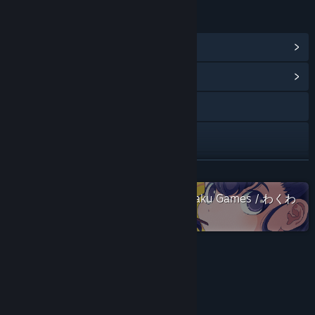
LIÊN KẾT & THÔNG TIN
Xem thành tựu Steam
(8)
Hiển thị trung tâm cộng đồng
Đến trang web
X
YouTube
ĐỌC THÊM
Xem qua toàn bộ sưu tập Waku Waku Games / わくわ
Bluesky
くゲームズ trên Steam
Xem lịch sử cập nhật
Đọc tin liên quan
Về trò chơi này
Xem thảo luận
■STORY