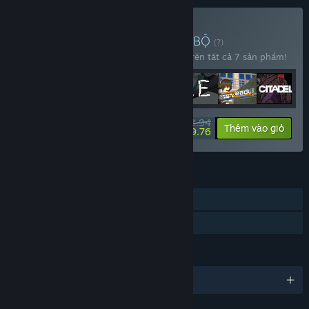
Mua JFPS Bundle Series 1
BỘ
(?)
Mua bộ sản phẩm này để tiết kiệm 10% trên tất cả 7 sản phẩm!
$53.94
-10%
-26%
Thông tin bộ
Thêm vào giỏ
$39.76
TÍNH NĂNG
Chơi đơn
Chia sẻ gia đình
NGÔN NGỮ
Hỗ trợ 4 ngôn ngữ