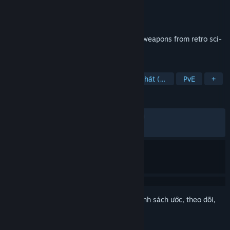
Nhà phát triển
Sunfish Kumano
Nhà phát hành
Waku Waku Games
Phát hành
17 Thg06, 2026
Battle enemy forces reminiscent of alien weapons from retro sci-
fi works in this single-player 2.5D FPS.
THEO NHÃN
Hành động
Bắn súng góc nhìn thứ nhất (FPS)
PvE
+
ĐÁNH GIÁ
TRƯỚC NAY:
Rất tích cực
(98% trên 451)
GẦN ĐÂY:
Rất tích cực
(100% trên 52)
Đăng nhập
để thêm sản phẩm này vào danh sách ước, theo dõi,
hoặc đánh dấu nó thành "đã phớt lờ"