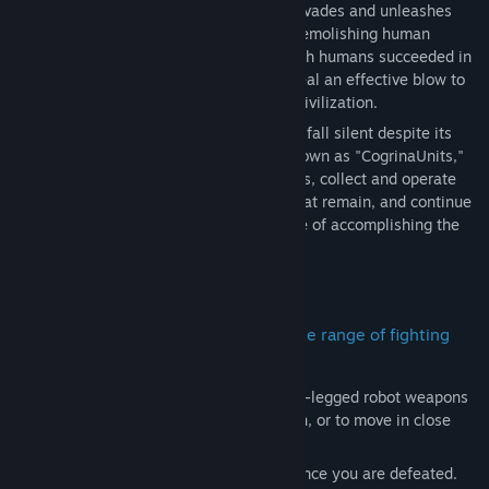
Tìm nhóm cộng đồng
One day, a gargantuan alien spaceship invades and unleashes
countless combat weapons upon Earth, demolishing human
civilization in the blink of an eye. Although humans succeeded in
Tựa sản phẩm:
The Last Salvage Squad
developing special weapons that could deal an effective blow to
Thể loại:
Hành động
the aliens, it was too late to revive their civilization.
Ngày phát hành:
17 Thg06, 2026
To this day, however, the Earth has yet to fall silent despite its
abandoned cities, for swarm weapons known as "CogrinaUnits,"
12-meter-tall autonomous humanoid units, collect and operate
the limited number of special weapons that remain, and continue
to fight against the aliens, all for the sake of accomplishing the
mission humanity entrusted them with....
■Simple yet varied missions with a wide range of fighting
styles
・Choose whether to take down the multi-legged robot weapons
ravaging the city by leveraging the terrain, or to move in close
and finish them off.
・The next unit is sent out immediately once you are defeated.