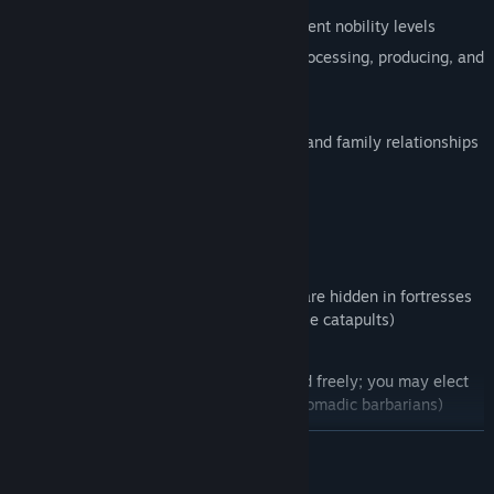
- building fortresses and castles for different nobility levels
- 30 types of raw materials for mining, processing, producing, and
trading
- seasons and weather effects
- nobility, reaching the peerage, families and family relationships
- barbarian tribes
- trading
- policy, battles, armies and catapults
Four game modes
- Barbarians fortresses (barbarian tribes are hidden in fortresses
in remote areas; barbarians are able to use catapults)
- Barbarians raids (tower defense mode)
- Builder (without enemies - you can build freely; you may elect
to have the presence of wild animals or nomadic barbarians)
- A hard life - Survival in hard difficulty
DEVAMINI OKU
Four groups of difficulties