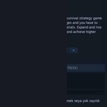
Geliştirici
Vionsoft
Yayıncı
Vionsoft
Yayınlandı:
24 Kas 2017
Archamon is a realtime creative/building/survival strategy game
from medieval times. You must build villages and you have to
acquire food for your people and raw materials. Expand and rise
your nation, create an aristocratic family and achieve higher
nobility titles.
ETIKETLER
Strateji
Bağımsız
Şehir Kurma
+
İNCELEMELER
TÜM ZAMANLAR:
Çoğunlukla Olumlu
(%70/31)
Bu öğeyi istek listenize eklemek, takip etmek veya yok sayıldı
olarak işaretlemek için
giriş yapın