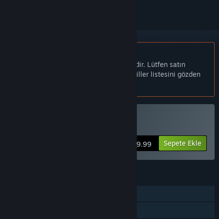
Türkçe desteklenmemektedir
Bu ürün sizin dilinizi desteklememektedir. Lütfen satın
almadan önce aşağıdaki desteklenen diller listesini gözden
geçirin.
Archamon Satın Alın
Sepete Ekle
$9.99
ÖZELLIKLER
Tek Oyunculu
Steam Başarımları