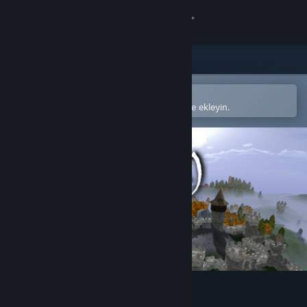
Giriş yap
Mağaza
Topluluk
Steam mobil uygulamasında aç
Kolayca satın alın veya istek listenize ekleyin.
Hakkında
Destek
Dili değiştir
Steam mobil uygulamasını yükle
Masaüstü internet sitesini görüntüle
Archamon