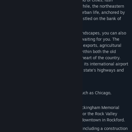
farmland, and quaint small towns. Meanwhile, the northeastern
region is a bustling hub of urban and suburban life, anchored by
Chicago, the nation’s third-largest city, nestled on the bank of
Lake Michigan.
Illinois is not just about its picturesque landscapes, you can also
be sure there will be no shortage of jobs waiting for you. The
state ranks among the nation's leaders in exports, agricultural
production, and manufacturing as it lies within both the old
industrial belt and the fertile agricultural heart of the country.
Chicago serves as a national railroad hub, its international airport
is one of the busiest in the world, and the state’s highways and
waterways are always busy with traffic.
This DLC entices you to:
Explore 11 faithfully recreated cities, such as Chicago,
Springfield, Rockford, and Peoria!
See iconic landmarks like Chicago’s Buckingham Memorial
Fountain, the Springfield State Capitol, or the Rock Valley
College, and a meticulously recreated downtown in Rockford.
Deliver cargo to brand-new industries, including a construction