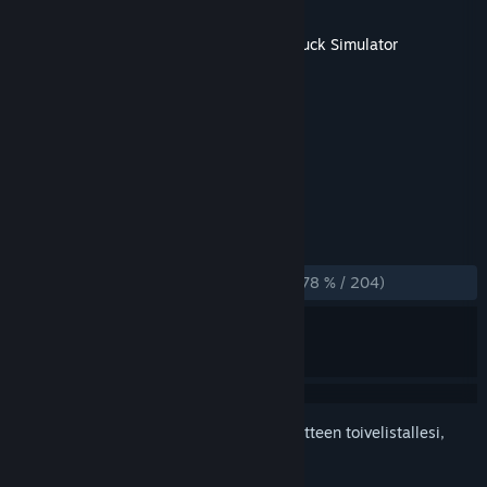
Kehittäjä
SCS Software
Julkaistu
14.5.2026
Tämä sisältö vaatii emopelin
American Truck Simulator
Steamissä toimiakseen.
TUNNISTEET
Indie
Simulaatio
+
ARVOSTELUT
YHTEENSÄ:
Enimmäkseen myönteinen
(78 % / 204)
Kirjautumalla sisään
voit lisätä tämän tuotteen toivelistallesi,
seurata sitä tai merkitä sen ohitetuksi