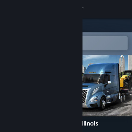
Kirjaudu sisään
Kauppa
Yhteisö
Avaa Steam-mobiilisovelluksessa
Helppo ostaa tai lisätä toivelistalle
Tietoa
Tuki
Vaihda kieli
Hanki Steam-mobiilisovellus
Näytä työpöytäsivusto
American Truck Simulator - Illinois