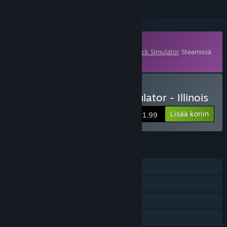
Lisämateriaali
Tämä sisältö vaatii emopelin
American Truck Simulator
Steamissä
toimiakseen.
Osta American Truck Simulator - Illinois
Lisää koriin
$11.99
OMINAISUUDET
Yksinpeli
Verkkoyhteistyöpeli
Lisämateriaali
Steam-saavutukset