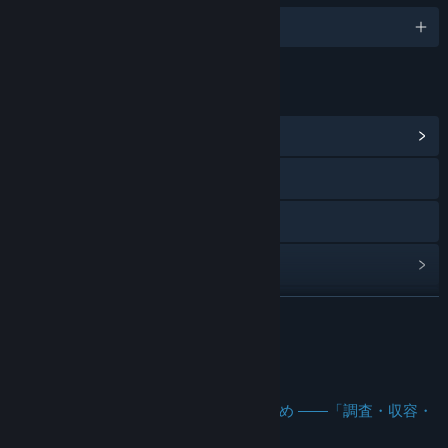
日本語
リンク＆情報
コミュニティハブを表示
Webサイトにアクセス
X
アップデート履歴を表示
関連ニュースをチェック
続きを読む
掲示板を表示
このゲームについて
コミュニティグループを検索
救いはなく、されど遺志を意志として進め ――「調査・収容・
制御」
タイトル:
アノマラスシティ