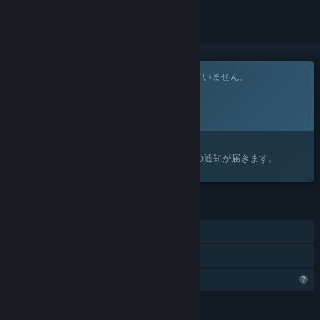
このゲームはまだSteam上でリリースされていません。
リリース予定日:
発表予定
興味がありますか？
ウィッシュリストに追加すると、リリースの通知が届きます。
機能
シングルプレイヤー
ファミリーシェアリング
プロフィール機能制限
言語