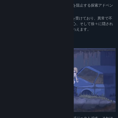
ジャンル:
アドベンチャー
人知れず「異常存在」を収容し、世界終焉を阻止する探索アドベン
リリース日:
発表予定
チャーゲーム。
「SCP財団」や「クトゥルフ神話」に影響を受けており、異常で不
穏な世界に足を踏み入れていく不安と好奇心、そして徐々に隠され
た真実を明らかにしていくカタルシスを味わえます。
「異常存在」の調査・収容
「異常存在」とは、怪奇的な特性を持つオブジェクトです。それは