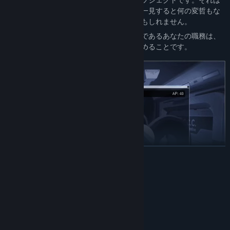
見るからに異形の怪物かもしれませんし、一見すると何の変哲もな
い、しかし隠された能力を持った雑貨品かもしれません。
それらを秘密裏に「収容」する機関の一員であるあなたの職務は、
都市を自由に探索し、異常存在の情報を集めることです。
続きを読む
システム要件
調査にはときとして「知識」や「交渉」、そして「戦闘」といった
最低:
スキルが必要なこともあります。 スキルのレベルに応じて、得られ
Microsoft Windows 10/11 (64bit)
OS:
る情報や人物との関係性、そして物語の結末すらも変化します。
推奨: