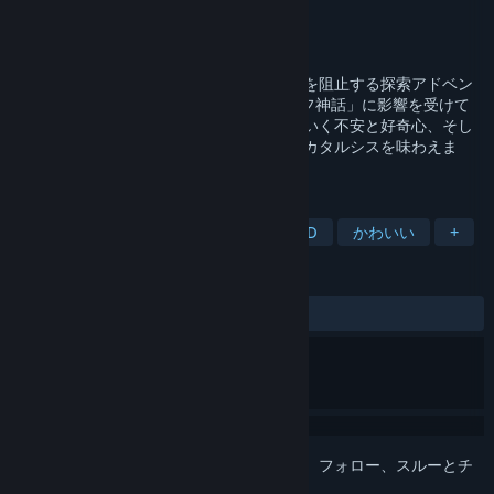
開発元
蒼木いつろ
パブリッシャー
蒼木いつろ
リリース日
発表予定
人知れず「異常存在」を収容し、世界終焉を阻止する探索アドベン
チャーゲーム。「SCP財団」や「クトゥルフ神話」に影響を受けて
おり、異常で不穏な世界に足を踏み入れていく不安と好奇心、そし
て徐々に隠された真実を明らかにしていくカタルシスを味わえま
す。
タグ
探検
選択方式アドベンチャー
2D
かわいい
+
レビュー
ユーザーレビューはありません
このアイテムをウィッシュリストへの追加、フォロー、スルーとチ
ェックするには、
サインイン
してください。