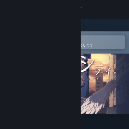
サインイン
ストア
コミュニティ
Steamモバイルアプリで開く
ウィッシュリストへの追加が簡単になります
詳細
サポート
言語を変更
Steamモバイルアプリを入手
デスクトップウェブサイトを表示
アノマラスシティ