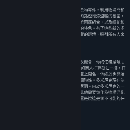
超過 80 種令人驚嘆的全新景物零件
此套件也以美洲為主題，推出各式各樣全新景物零件。利用牧場門和
鐵製窗柵打造西南鄉村風。利用迷人的壁燈和路燈增添溫暖的氛圍。
景物也包含鮮豔的布料，例如混雜的旗幟和遮雨篷組合，以及紙花和
旗幟，能為你的動物園帶來歡樂和多彩多姿的特色。有了這些新的多
元景物零件，你可以打造生動活潑且令人興奮的環境，吸引所有人來
參觀。
令人興奮的全新劇情關卡
不是每個人都是主角，但是每個人都值得一次機會！你的任務是幫助
聲名狼藉的多米尼克·邁爾斯，這位有點粗魯的商人打算孤注一擲，在
墨西哥設立一座動物園。儘管向來都以金錢至上聞名，他終於也開始
意識到動物與遊客滿意度與生財之間的正向關聯性。多米尼克現在決
定扭轉乾坤，並為他的獵豹史邁吉打造非凡家園。由於多米尼克的一
舉一動都受到媒體的注目與人們的批判，因此他需要你作為這場混亂
中的指路明燈。你是否能幫助他克服困難？還是說這是個不可能的任
務？
系統需求