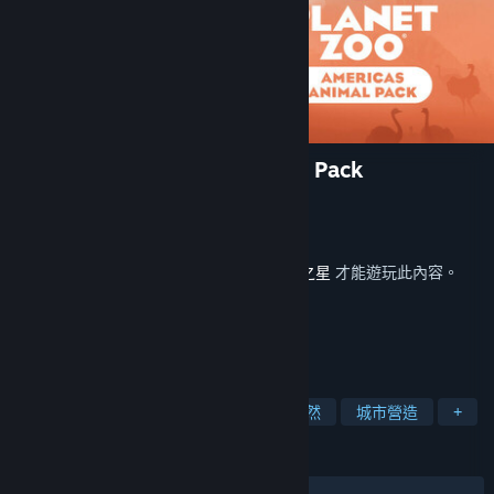
Planet Zoo: Americas Animal Pack
Frontier Developments
開發人員
Frontier Developments
發行商
發行日
2025 年 4 月 15 日
您必須在 Steam 上擁有遊戲主程式
動物園之星
才能遊玩此內容。
標籤
管理
模擬
建造
沙盒
自然
城市營造
+
評論
有史以來：
大多好評
(79 / 34)