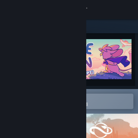
登入
商店
社群
關於
客服
變更語言
在 Steam 行動應用程式中開啟
以輕鬆進行購買或新增至您的願望清單
取得 Steam 行動應用程式
檢視電腦版網頁