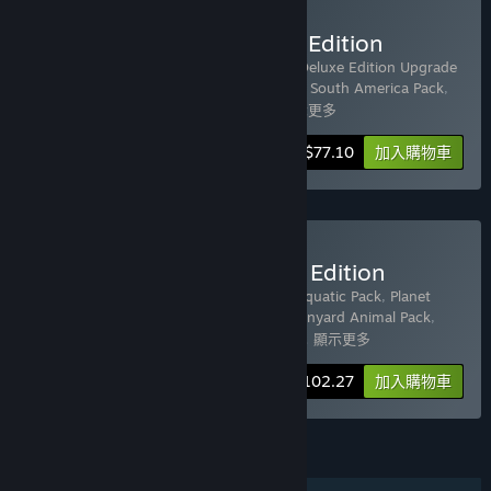
購買 Planet Zoo: Ultimate Edition
包含 22 個項目：
Planet Zoo
,
Planet Zoo Deluxe Edition Upgrade
Pack
,
Planet Zoo: Arctic Pack
,
Planet Zoo: South America Pack
,
Planet Zoo: Australia Pack
,
Planet Z
…
顯示更多
-70%
組合包資訊
$77.10
加入購物車
購買 Planet Zoo: Premium Edition
包含 8 個項目：
Planet Zoo
,
Planet Zoo: Aquatic Pack
,
Planet
Zoo: Eurasia Animal Pack
,
Planet Zoo: Barnyard Animal Pack
,
Planet Zoo: Africa Pack
,
Planet Zoo: Zoo
…
顯示更多
-11%
組合包資訊
$102.27
加入購物車
功能