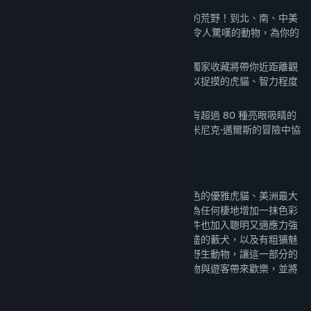
透過《動物園之星》美洲動物套件探索美洲的荒野！到北、南、中美
名稱:
Planet Zoo: Americas Animal Pack
洲的多樣生態系展開探險旅程，並認識 7 種令人驚嘆的動物，為你的
類型:
休閒
,
模擬
,
策略
動物園帶來更多驚奇。
發行日期:
2025 年 4 月 15 日
從北方的冰凍荒野到南方的蓬勃雨林，這個獨家收藏將帶你近距離觀
察一系列新物種，包含具有流線型身軀且難以捉摸的虎貓、智力程度
極高的郊狼，以及身形嬌小且群居的藪犬。
除了這些美妙的新物種，美洲動物套件中還有超過 80 種亮眼吸睛的
景物零件以及一道全新劇情關卡，你將在多米尼克·邁爾斯的冒險中協
助他在墨西哥設立一座成功的動物園。
七種令人驚嘆的全新動物
利用以下物種拓展你的動物園：擁有斑點花色的優雅虎貓、美洲最大
並且具有知名形狀的鳥類大美洲鴕、肯定能為任何棲地增加一抹色彩
的美洲紅鸛，以及調皮的白面僧面猴。此套件也加入聰明又適應力強
的郊狼；以常在水中和陸地聞名、好奇心旺盛的藪犬，以及有粗獷魅
力的大角羊。這些物種記念了多元和豐富的野生動物，讓這一部分的
世界大放異彩。打造不容錯過的棲地來為動物與遊客帶來歡樂，並將
你的動物園變成人人都想來的景點！