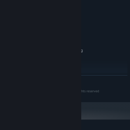
最低配備:
需要 64 位元的處理器及作業系統
Windows 7 (SP1+)/8.1/10 64bit
作業系統 *:
Intel i5-2500 / AMD FX-6350
處理器:
8 GB 記憶體
記憶體:
NVIDIA GeForce GTX 770 (2GB) / AMD
顯示卡:
Radeon R9 270X (2GB)
16 GB 可用空間
儲存空間:
Minimum specifications may change during
備註:
development
建議配備:
需要 64 位元的處理器及作業系統
Windows 10 64bit
作業系統:
繼續閱讀
Intel i7-4770k / AMD Ryzen 5 1600
處理器:
16 GB 記憶體
記憶體:
Planet Zoo © 2019 Frontier Developments plc. All rights reserved
NVIDIA GeForce GTX 1070 (8GB) or AMD
顯示卡:
Radeon RX 580 (8GB)
16 GB 可用空間
儲存空間:
自 2024 年 1 月 1 日（PT）起，Steam 用戶端僅支援 Windows 10 及更新版
*
本。