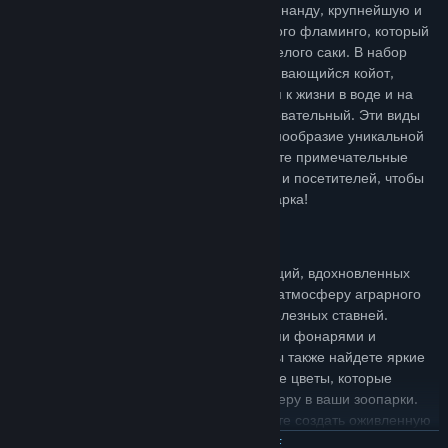
изящного пятнистого оцелота, большого нанду, крупнейшую и
легко узнаваемую птицу Америки, красного фламинго, который
украсит любой вольер, и проказливого белого саки. В набор
также входят умный и легко приспосабливающийся койот,
хитрая кустарниковая собака, привычная к жизни в воде и на
суше, и толсторог, неопрятный, но очаровательный. Эти виды
животных подчеркивают богатство и разнообразие уникальной
дикой природы этой части света. Создайте примечательные
вольеры, которые порадуют и животных, и посетителей, чтобы
никто не смог пройти мимо вашего зоопарка!
БОЛЕЕ 80 НОВЫХ ДЕКОРАЦИЙ
В набор также входит множество декораций, вдохновленных
Американским континентом. Передайте атмосферу аграрного
юго-запада с помощью ворот ранчо и железных ставней.
Добавьте тепла с чарующими настенными фонарями и
уличными лампами. Среди декораций вы также найдете яркие
ткани, флаги и навесы, а также бумажные цветы, которые
привнесут праздничную и яркую атмосферу в ваши зоопарки.
Благодаря новым декорациям вы сможете создать оживленную
и веселую обстановку, которая никого не оставит равнодушным.
ЧИТАТЬ ДАЛЬШЕ