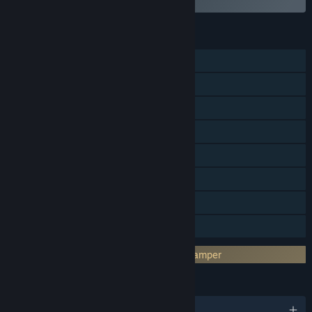
ФУНКЦИИ
Для одного игрока
Доп. контент
Достижения Steam
Коллекционные карточки Steam
Мастерская Steam
Steam Cloud
Поддержка HDR
Семейный доступ
Сторонняя DRM-защита: Denuvo Anti-tamper
ЯЗЫКИ
русский и ещё 17