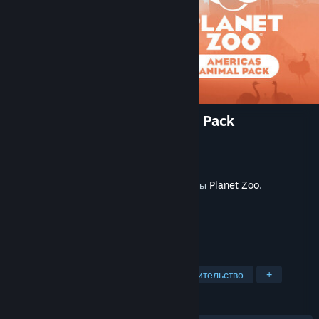
Planet Zoo: Americas Animal Pack
Разработчик
Frontier Developments
Издатель
Frontier Developments
Дата выпуска
15 апр. 2025 г.
Для запуска требуется Steam-версия игры
Planet Zoo
.
ПО МЕТКАМ
Менеджмент
Симулятор
Строительство
+
ОБЗОРЫ