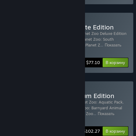
Купить Planet Zoo: Ultimate Edition
Включенные товары (22):
Planet Zoo
,
Planet Zoo Deluxe Edition
Upgrade Pack
,
Planet Zoo: Arctic Pack
,
Planet Zoo: South
America Pack
,
Planet Zoo: Australia Pack
,
Planet Z
…
Показать
больше
-70%
Информация о наборе
$77.10
В корзину
Купить Planet Zoo: Premium Edition
Включенные товары (8):
Planet Zoo
,
Planet Zoo: Aquatic Pack
,
Planet Zoo: Eurasia Animal Pack
,
Planet Zoo: Barnyard Animal
Pack
,
Planet Zoo: Africa Pack
,
Planet Zoo: Zoo
…
Показать
больше
-11%
Информация о наборе
$102.27
В корзину