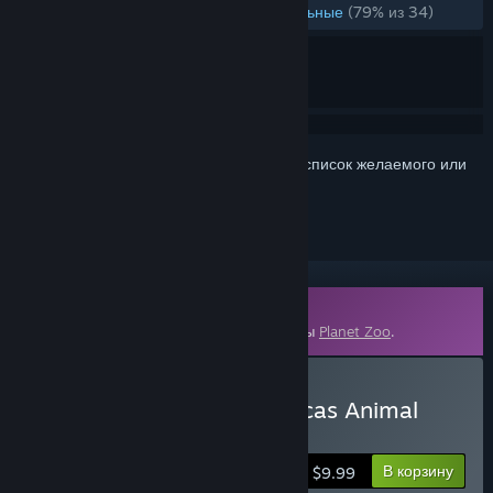
ЗА ВСЁ ВРЕМЯ:
В основном положительные
(79% из 34)
Войдите
, чтобы добавить этот продукт в список желаемого или
скрыть его
Доп. контент
Для запуска требуется Steam-версия игры
Planet Zoo
.
Купить Planet Zoo: Americas Animal
Pack
В корзину
$9.99