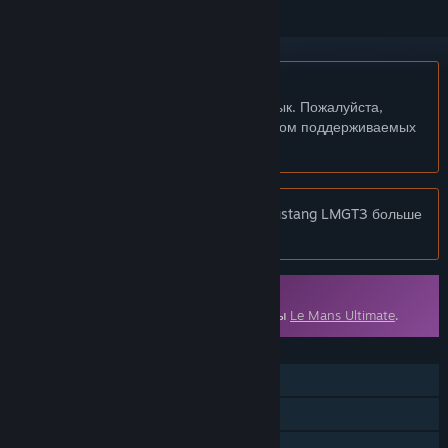
Не поддерживается русский язык
Этот продукт не поддерживает ваш язык. Пожалуйста,
перед покупкой ознакомьтесь со списком поддерживаемых
языков.
Внимание:
Le Mans Ultimate - Ford Mustang LMGT3 больше
не доступна в магазине Steam.
Доп. контент
Для запуска требуется Steam-версия игры
Le Mans Ultimate
.
ФУНКЦИИ
Для одного игрока
Игрок против игрока (по сети)
Доп. контент