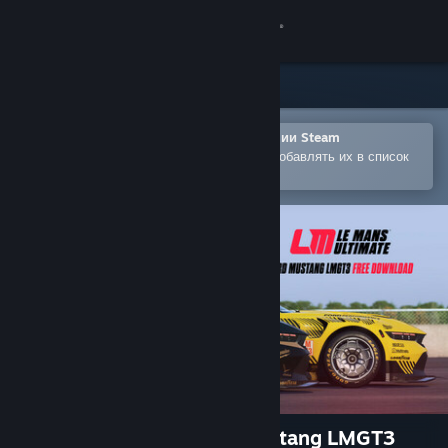
Войти
Магазин
Сообщество
Открыть в мобильном приложении Steam
Позволяет легко покупать игры и добавлять их в список
желаемого
Информация
Поддержка
Изменить язык
Скачать мобильное приложение Steam
Полная версия
Le Mans Ultimate - Ford Mustang LMGT3