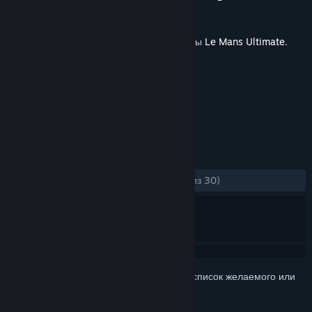
Разработчик
Studio 397
Дата выпуска
25 фев. 2025 г.
Для запуска требуется Steam-версия игры
Le Mans Ultimate
.
ПО МЕТКАМ
Бесплатная игра
Гонки
+
ОБЗОРЫ
ЗА ВСЁ ВРЕМЯ:
Положительные
(90% из 30)
Войдите
, чтобы добавить этот продукт в список желаемого или
скрыть его