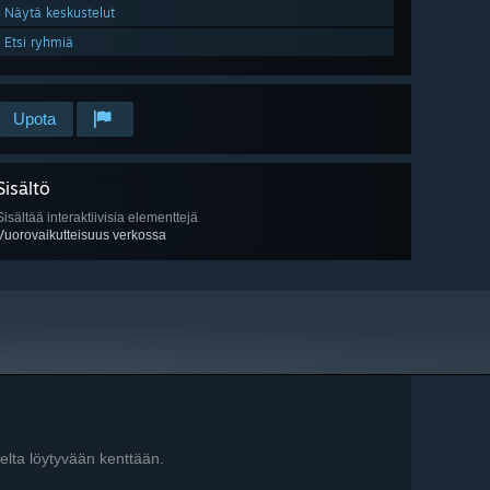
Näytä keskustelut
Etsi ryhmiä
Upota
Sisältö
Sisältää interaktiivisia elementtejä
Vuorovaikutteisuus verkossa
elta löytyvään kenttään.