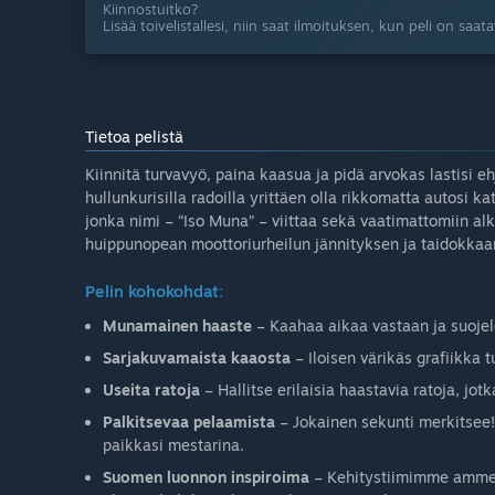
Kiinnostuitko?
Lisää toivelistallesi, niin saat ilmoituksen, kun peli on saatav
Tietoa pelistä
Kiinnitä turvavyö, paina kaasua ja pidä arvokas lastisi e
hullunkurisilla radoilla yrittäen olla rikkomatta autosi 
jonka nimi – “Iso Muna” – viittaa sekä vaatimattomiin a
huippunopean moottoriurheilun jännityksen ja taidokkaa
Pelin kohokohdat:
Munamainen haaste
– Kaahaa aikaa vastaan ja suojele 
Sarjakuvamaista kaaosta
– Iloisen värikäs grafiikka 
Useita ratoja
– Hallitse erilaisia haastavia ratoja, jot
Palkitsevaa pelaamista
– Jokainen sekunti merkitsee! 
paikkasi mestarina.
Suomen luonnon inspiroima
– Kehitystiimimme ammen