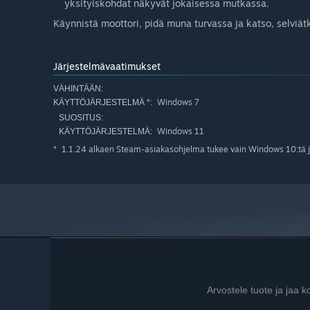
yksityiskohdat näkyvät jokaisessa mutkassa.
Käynnistä moottori, pidä muna turvassa ja katso, selviä
Järjestelmävaatimukset
VÄHINTÄÄN:
Windows 7
KÄYTTÖJÄRJESTELMÄ *:
SUOSITUS:
Windows 11
KÄYTTÖJÄRJESTELMÄ:
1.1.24 alkaen Steam-asiakasohjelma tukee vain Windows 10:tä j
*
Arvostele tuote ja jaa 