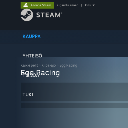
Asenna Steam
Kirjaudu sisään
|
kieli
KAUPPA
YHTEISÖ
Kaikki pelit
>
Kilpa-ajo
>
Egg Racing
Egg Racing
TIETOA
TUKI