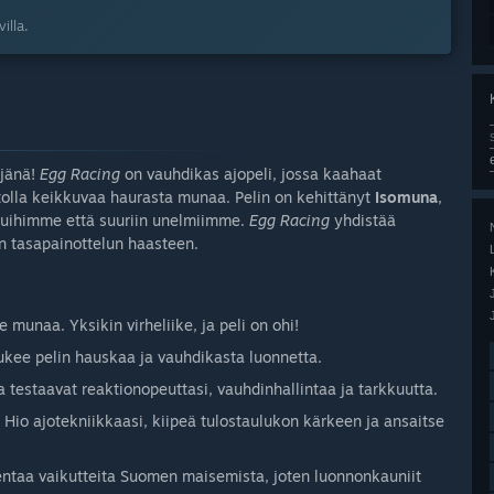
illa.
hjänä!
Egg Racing
on vauhdikas ajopeli, jossa kaahaat
katolla keikkuvaa haurasta munaa. Pelin on kehittänyt
Isomuna
,
lkuihimme että suuriin unelmiimme.
Egg Racing
yhdistää
n tasapainottelun haasteen.
munaa. Yksikin virheliike, ja peli on ohi!
tukee pelin hauskaa ja vauhdikasta luonnetta.
ka testaavat reaktionopeuttasi, vauhdinhallintaa ja tarkkuutta.
Hio ajotekniikkaasi, kiipeä tulostaulukon kärkeen ja ansaitse
taa vaikutteita Suomen maisemista, joten luonnonkauniit