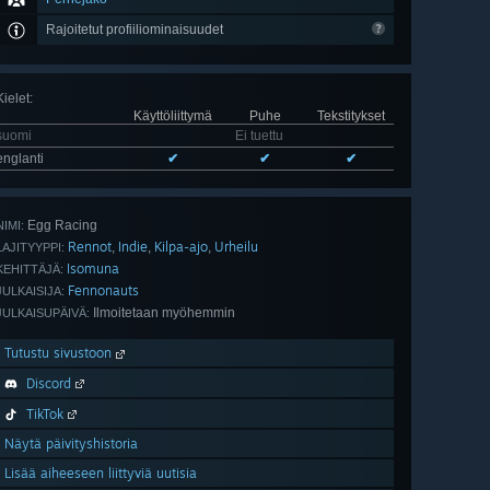
Rajoitetut profiiliominaisuudet
Kielet
:
Käyttöliittymä
Puhe
Tekstitykset
suomi
Ei tuettu
englanti
✔
✔
✔
Egg Racing
NIMI:
Rennot
Indie
Kilpa-ajo
Urheilu
,
,
,
LAJITYYPPI:
Isomuna
KEHITTÄJÄ:
Fennonauts
JULKAISIJA:
Ilmoitetaan myöhemmin
JULKAISUPÄIVÄ:
Tutustu sivustoon
Discord
TikTok
Näytä päivityshistoria
Lisää aiheeseen liittyviä uutisia