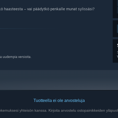
tkö haasteesta – vai päädytkö penkalle munat sylissäsi?
a uudempia versioita.
Tuotteella ei ole arvosteluja
kokemuksesi yhteisön kanssa. Kirjoita arvostelu ostopainikkeiden yläpuol