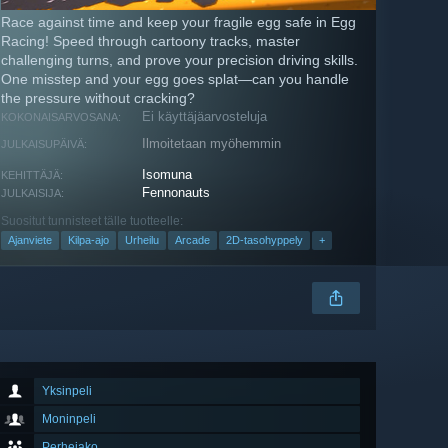
Race against time and keep your fragile egg safe in Egg
Racing! Speed through cartoony tracks, master
challenging turns, and prove your precision driving skills.
One misstep and your egg goes splat—can you handle
the pressure without cracking?
Ei käyttäjäarvosteluja
KOKONAISARVOSANA:
Ilmoitetaan myöhemmin
JULKAISUPÄIVÄ:
Isomuna
KEHITTÄJÄ:
Fennonauts
JULKAISIJA:
Suositut tunnisteet tälle tuotteelle:
Ajanviete
Kilpa-ajo
Urheilu
Arcade
2D-tasohyppely
+
Yksinpeli
Moninpeli
Perhejako