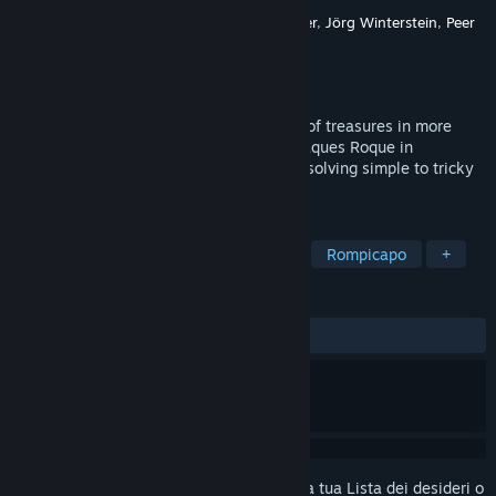
Sviluppatore
Thomas Schreiter
,
Dirk Schreiter
,
Jörg Winterstein
,
Peer
Draeger
,
Gereon Bartel
Editore
Augusta Software GmbH
Rilasciato
1 apr 2015
Solve difficult mysteries and collect tons of treasures in more
than 100 challenging levels. You assist Jaques Roque in
becoming a rich archeology superstar by solving simple to tricky
mysteries.
ETICHETTE
Avventura
Indie
Passatempo
Rompicapo
+
RECENSIONI
DI SEMPRE:
4 recensioni degli utenti
()
Accedi
per aggiungere questo articolo alla tua Lista dei desideri o