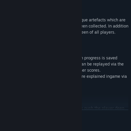
Hidden Treasures
Tons of gold and jewels as well as 15 unique artefacts which are
shown on the start screen when having been collected. In addition
there also is the obligatory high score screen of all players.
Simply self-explanatory
You insert your name and off you go! Each progress is saved
automatically in your profile. Each level can be replayed via the
quickgame-mode and saved with the higher scores.
The mysteries as well as the navigation are explained ingame via
a small help window.
Atmospheric
Tremendous music and background noises push the player deep
CONTINUA
into the adventure. Particle effects, soft animations, changing
weather and lots more help make this special atmosphere.
Requisiti di sistema