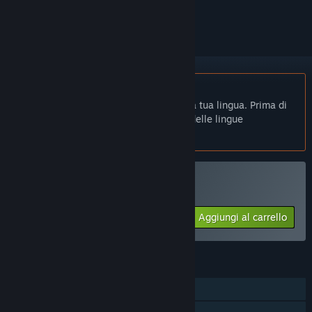
per ignorarlo.
Non disponibile in Italiano
Questo prodotto non è disponibile nella tua lingua. Prima di
effettuare l'acquisto, controlla la lista delle lingue
disponibili.
Acquista Jaques Roque
Aggiungi al carrello
$8.99
FUNZIONALITÀ
Giocatore singolo