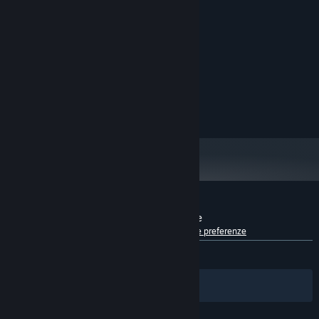
MINIMI:
XP
SISTEMA OPERATIVO:
1,6 GHz
PROCESSORE:
1 GB di RAM
MEMORIA:
128 MB
SCHEDA VIDEO:
Versione 9.0c
DIRECTX:
200 MB di spazio disponibile
ARCHIVIAZIONE:
Recensioni dei giocatori per Jaques Roque
Informazioni sulle recensioni degli utenti
Le tue preferenze
DI SEMPRE:
4 recensioni degli utenti
()
Filtri
Le tue lingue