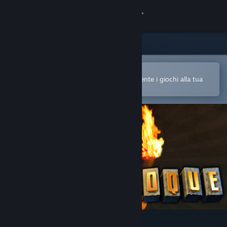
Accedi
Negozio
Comunità
Apri nell'app mobile di Steam
Per acquistare o aggiungere facilmente i giochi alla tua
Lista dei desideri
Informazioni
Assistenza
Cambia la lingua
Ottieni l'app mobile di Steam
Visualizza il sito web per desktop
Jaques Roque