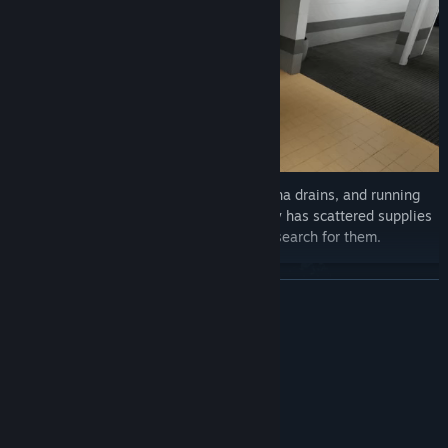
The more you swim, the more your stamina drains, and running
out has deadly consequences. The facility has scattered supplies
that could replenish it, but you'll have to search for them.
더 보기
시스템 요구 사항
최소:
Windows 10
운영 체제:
1050TI M
그래픽:
8 GB 사용 가능 공간
저장 공간: