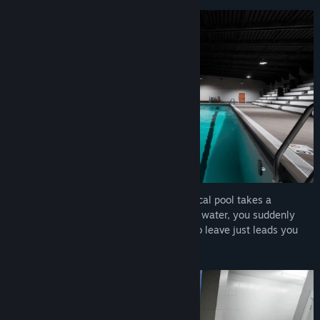
장르:
인디
출시일:
2025년 4월 14일
One autumn afternoon, your trip to the local pool takes a
paranormal turn. After emerging from the water, you suddenly
find yourself totally alone. Any attempt to leave just leads you
back to the water.