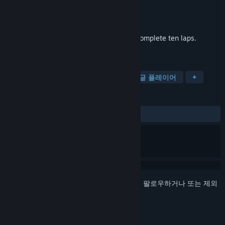
개발자
Collin
배급사
Collin's Game Company
출시일
2025년 4월 14일
Find supplies to maintain your stamina. Complete ten laps.
Escape.
태그
인디
공포
탐험
수중
싱글 플레이어
+
평가
전체:
매우 긍정적
(92%/326)
로그인
하셔서 게임을 찜 목록에 추가하거나, 팔로우하거나 또는 제외
로 지정하세요.