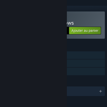
Acheter Sharks and Minnows
Ajouter au panier
$7.99
FONCTIONNALITÉS
Solo
Succès Steam
Partage familial
LANGUES
Français et 5 autres langues