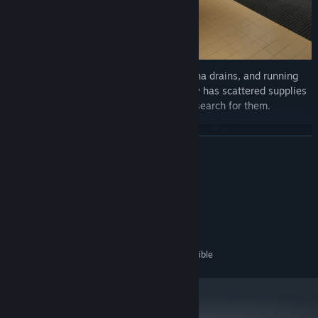
The more you swim, the more your stamina drains, and running
out has deadly consequences. The facility has scattered supplies
that could replenish it, but you'll have to search for them.
EN SAVOIR PLUS
Configuration requise
MINIMALE :
Windows 10
SYSTÈME D'EXPLOITATION :
1050TI M
GRAPHIQUES :
8 GB d'espace disque disponible
ESPACE DISQUE :
It's lonely. Will you ever make it home?