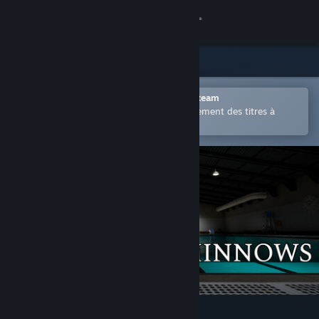
Se connecter
Magasin
Communauté
Ouvrir dans l'application mobile Steam
Permet d'acheter ou d'ajouter facilement des titres à
votre liste de souhaits.
À propos
Support
Changer la langue
Télécharger l'application mobile Steam
Voir version ordi. du site
Sharks and Minnows