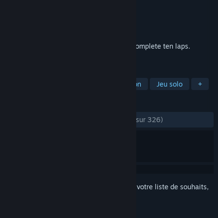
Développement
Collin
Édition
Collin's Game Company
Sorti le
14 avr. 2025
Find supplies to maintain your stamina. Complete ten laps.
Escape.
TAGS
Indépendant
Horreur
Exploration
Jeu solo
+
ÉVALUATIONS
DEPUIS LE DÉBUT :
très positives
(92 % sur 326)
Connectez-vous
pour ajouter cet article à votre liste de souhaits,
le suivre ou l'ignorer