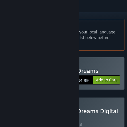
English language not supported
This product does not have support for your local language.
Please review the supported language list below before
purchasing
Buy Echoes of Forgotten Dreams
Add to Cart
$4.99
Buy Echoes of Forgotten Dreams Digital
Deluxe Edition
BUNDLE
(?)
Buy this bundle to save 10% off all 2 items!