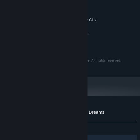
총 180개에 가까운 스킬, 패시브, 펫들을 다양하게 조합해 때로는
MINIMUM:
특정 아이템끼리 만나면 150종의 특별한 시너지를 발동 시키고 50
Windows 10 / 11
OS:
개에 가까운 다양한 음식들을 통해 성장하며 시작은 간단하지만 점
Any processor w/ a clock rate of 2 GHz
PROCESSOR:
차 다채로워지는 플레이를 즐겨보세요!
2 GB RAM
MEMORY:
수많은 만남과 변화
CPU-integrated or on-board graphics
GRAPHICS:
꿈을 꾸면서 꿈의 주민들을 익숙한 장소에서, 혹은 의외의 만남을
400 MB available space
STORAGE:
가지며 때로는 예상치 못한 다양한 일들을 겪을 수 있습니다. 또한
Built-in sound chipset
SOUND CARD:
스테이지에따라 다채롭게 변화하는 매력있는 아트 스타일을 느껴
보세요!
Echoes of Forgotten Dreams © 2022 Nomary, Sesame. All rights reserved.
Distributed by PsychoFlux Entertainment.
캐주얼부터 어려운 도전까지!
스토리 위주로 가볍게 게임을 즐기고 싶은 분들부터 본격적으로 게
임을 깊게 즐기고 싶은 분들을 위해 다양한 난이도를 준비하였습니
다.
Customer reviews for Echoes of Forgotten Dreams
About user reviews
Your preferences
ALL TIME:
Positive
(100% of 24)