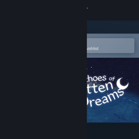
Sign in
Store
Community
Open in the Steam Mobile App
To easily purchase or add to your wishlist
About
Support
Change language
Get the Steam Mobile App
View desktop website
Echoes of Forgotten Dreams