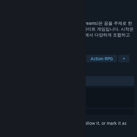
Developer
Nomary
,
Sesame
Publisher
PsychoFlux Entertainment
Released
Aug 8, 2025
미래의 잊히어진 꿈(Echoes of Forgotten Dreams)은 꿈을 주제로 한
보스 전투로 이루어진 보스 러시 액션 로그라이트 게임입니다. 시작은
간단하지만 매번 다양하게 변화해가는 악몽에서 다양하게 조합하고
성장하면서 꿈에서 깨어나 보세요!
TAGS
Exploration
Roguelite
Puzzle
Action RPG
+
REVIEWS
ALL TIME:
Positive
(100% of 24)
Sign in
to add this item to your wishlist, follow it, or mark it as
ignored