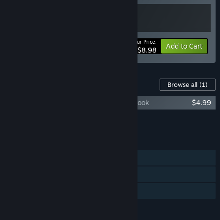
Your Price:
-10%
Bundle info
Add to Cart
$8.98
Content For This Game
Browse all
(1)
Echoes of Forgotten Dreams Digital Art Book
$4.99
Add all DLC to Cart
$4.99
FEATURES
Single-player
Steam Achievements
Family Sharing
LANGUAGES