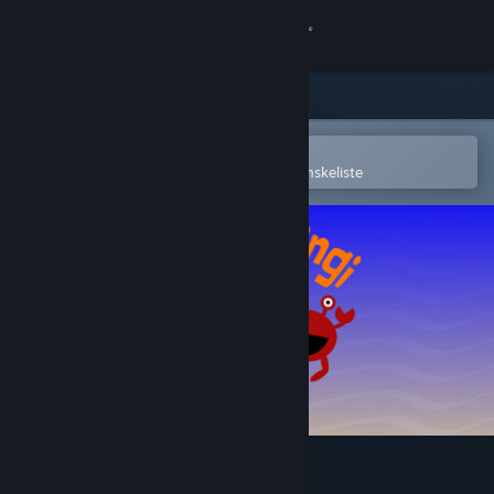
Log på
Butik
Fællesskab
Åbn i Steam-mobilappen
for nemt at købe og tilføje til din ønskeliste
Om
Support
Skift sprog
Hent Steam-mobilappen
Vis desktop-webside
Pinchi-Stingi