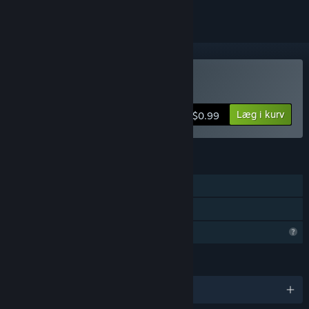
Køb Pinchi-Stingi
Læg i kurv
$0.99
FUNKTIONER
Singleplayer
Familiedeling
Begrænsede profilfunktioner
SPROG
Engelsk