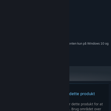
MINIMUM:
Kræver en 64-bit processor og operativsystem
Windows 7 or later 64-bit
STYRESYSTEM *:
1.5 GHz dual-core
PROCESSOR:
4 GB RAM
HUKOMMELSE:
OpenGL 3.3
GRAFIK:
ANBEFALET:
Kræver en 64-bit processor og operativsystem
Fra den 1. januar 2024 understøttes Steam-klienten kun på Windows 10 og
*
senere udgaver.
© Kabouras.com 2024. All rights reserved.
Der er ingen anmeldelser af dette produkt
Du kan skrive din egen anmeldelse for dette produkt for at
dele din oplevelse med fællesskabet. Brug området over