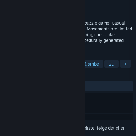
Udvikler
Opilio
Udgiver
Opilio
Udgivet
17. feb. 2025
Pinchi-Stingi is a tile-based strategy and puzzle game. Casual
with no time limits yet highly challenging. Movements are limited
to rotating within the finder window, requiring chess-like
planning. Features fast respawns and procedurally generated
levels.
TAGS
Casual
Strategi
Puzzle
3 på stribe
2D
+
ANMELDELSER
Ingen
Log på
for at føje dette emne til din ønskeliste, følge det eller
markere det som ignoreret