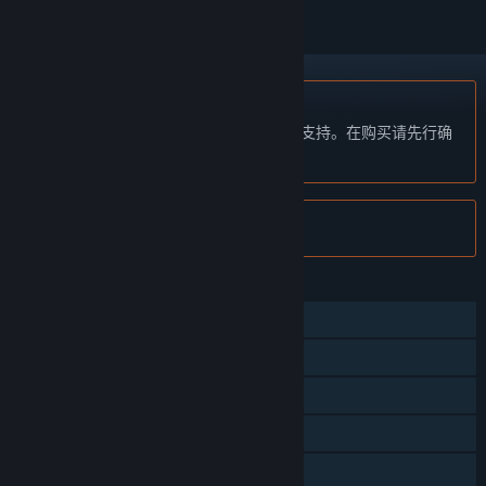
不支持简体中文
本产品尚未对您目前所在的地区语言提供支持。在购买请先行确
认目前所支持的语言。
注意:
Crack Down™ 已在 Steam 停售。
功能
单人
多人
同屏/分屏
远程同乐
家庭共享