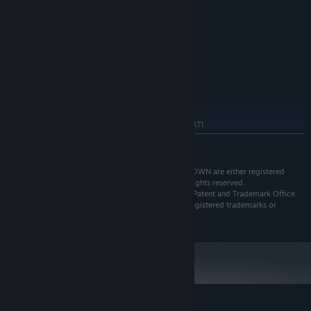
MINIMUM:
Windows® XP or higher
OS *:
32MB or greater graphics card
GRAPHICS:
DirectX® 9.0 or greater
DIRECTX®:
50MB free disc space
HARD DRIVE:
System specs for classic launcher.
RECOMMENDED:
Windows® XP or higher
OS *:
NVidia GeForce GTX 280 or ATI
GRAPHICS/CPU:
Radeon HD 6630 or equivalent DirectX® 9c or higher
展开阅读
1GB VRam / Intel i3-2100 or AMD Phenom II X4 940
or equivalent dual core CPU
Europe: © SEGA. SEGA, the SEGA logo and CRACK DOWN are either registered
DirectX® 9c or greater
DIRECTX®:
trademarks or trademarks of SEGA Corporation. All rights reserved.
50MB free disc space
HARD DRIVE:
Unites States: © SEGA. SEGA is registered in the U.S. Patent and Trademark Office.
SEGA, the SEGA logo and CRACK DOWN are either registered trademarks or
2024 年 1 月 1 日（PT）起，Steam 客户端将仅支持 Windows 10 及更新版
*
trademarks of SEGA Corporation. All rights reserved.
本。