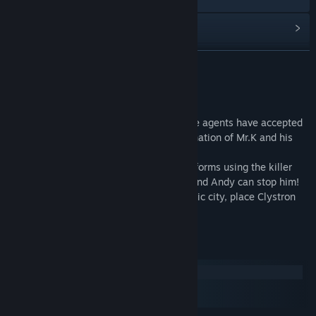
查看更新记录
阅读相关新闻
展开阅读
查看讨论
关于此游戏
查找社区组
Ben and Andy, the two top Special Service agents have accepted
a very dangerous assignment – the elimination of Mr.K and his
Artificial Life System.
名称:
Crack Down™
Mr. K plans to rid the earth of human life forms using the killer
类型:
动作
robots he’s created, and no one but Ben and Andy can stop him!
发行日期:
2010 年 6 月 1 日
Help them to infiltrate the chilling futuristic city, place Clystron
bombs and get out before they blow.
系统需求
Windows
macOS
SteamOS + Linux