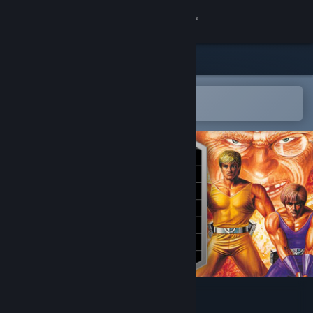
登录
商店
社区
在 Steam 手机应用中打开
以轻松购买或添加到愿望单
关于
客服
更改语言
获取 Steam 手机应用
查看桌面版网站
Crack Down™