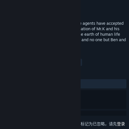
SEGA
开发者
SEGA
发行商
发行日期
2010 年 6 月 1 日
Ben and Andy, the two top Special Service agents have accepted
a very dangerous assignment – the elimination of Mr.K and his
Artificial Life System. Mr. K plans to rid the earth of human life
forms using the killer robots he’s created, and no one but Ben and
Andy can stop him!
标签
动作
俯视
复古
经典
+
评测
发布至今：
好评
(10 篇中的 100%)
想要将此项目添加至您的愿望单、关注它或标记为已忽略，请先
登录