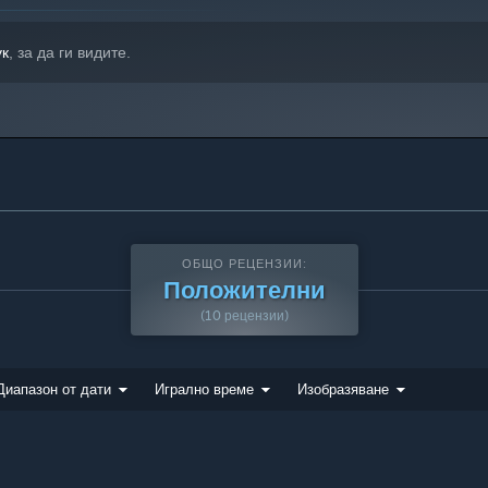
ук
, за да ги видите.
ОБЩО РЕЦЕНЗИИ:
Положителни
(10 рецензии)
Диапазон от дати
Игрално време
Изобразяване