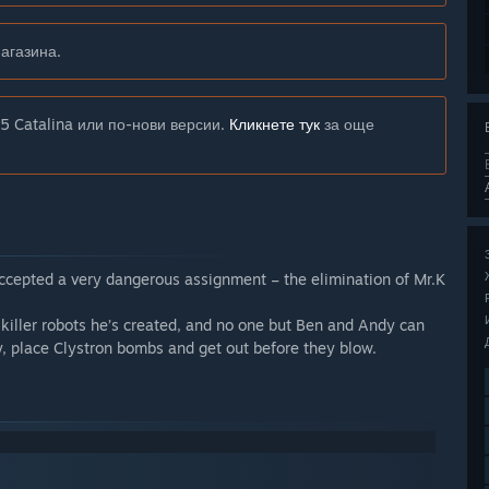
агазина.
5 Catalina или по-нови версии.
Кликнете тук
за още
ccepted a very dangerous assignment – the elimination of Mr.K
e killer robots he’s created, and no one but Ben and Andy can
ity, place Clystron bombs and get out before they blow.