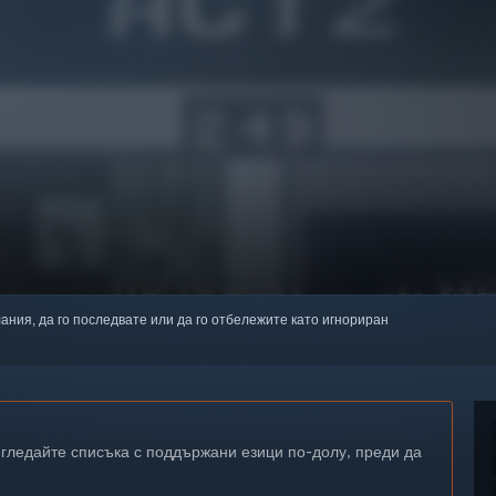
лания, да го последвате или да го отбележите като игнориран
егледайте списъка с поддържани езици по-долу, преди да