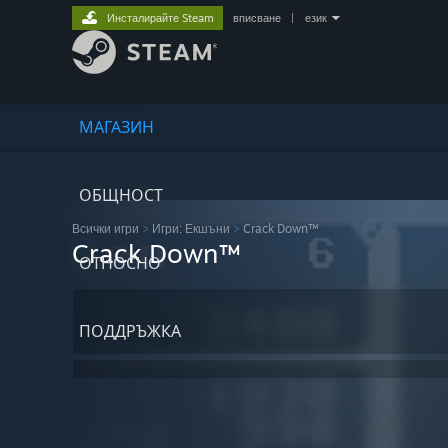
Инсталирайте Steam
вписване
|
език
МАГАЗИН
ОБЩНОСТ
Всички игри
>
Игри: Екшъни
>
Crack Down™
Crack Down™
ОТНОСНО
ПОДДРЪЖКА