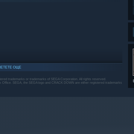
ЕТЕТЕ ОЩЕ
d trademarks or trademarks of SEGA Corporation. All rights reserved.
ark Office. SEGA, the SEGA logo and CRACK DOWN are either registered trademarks
о Windows 10 и по-нови версии.