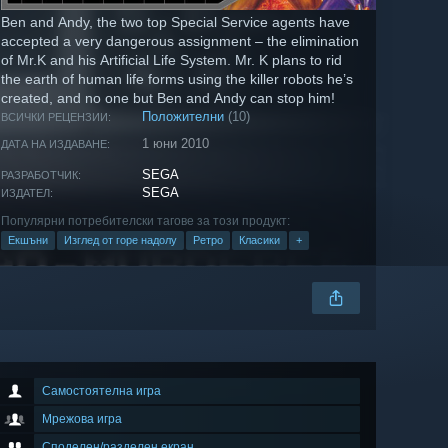
Ben and Andy, the two top Special Service agents have
accepted a very dangerous assignment – the elimination
of Mr.K and his Artificial Life System. Mr. K plans to rid
the earth of human life forms using the killer robots he’s
created, and no one but Ben and Andy can stop him!
Положителни
(10)
ВСИЧКИ РЕЦЕНЗИИ:
1 юни 2010
ДАТА НА ИЗДАВАНЕ:
SEGA
РАЗРАБОТЧИК:
SEGA
ИЗДАТЕЛ:
Популярни потребителски тагове за този продукт:
Екшъни
Изглед от горе надолу
Ретро
Класики
+
Самостоятелна игра
Мрежова игра
Споделен/разделен екран