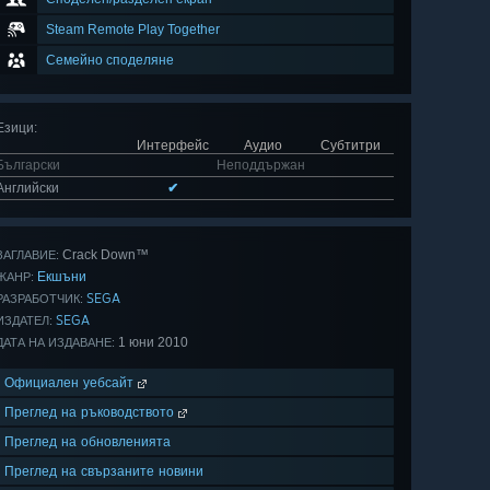
Steam Remote Play Together
Семейно споделяне
Езици
:
Интерфейс
Аудио
Субтитри
Български
Неподдържан
Английски
✔
Crack Down™
ЗАГЛАВИЕ:
Екшъни
ЖАНР:
SEGA
РАЗРАБОТЧИК:
SEGA
ИЗДАТЕЛ:
1 юни 2010
ДАТА НА ИЗДАВАНЕ:
Официален уебсайт
Преглед на ръководството
Преглед на обновленията
Преглед на свързаните новини