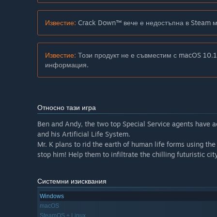
Известие:
Crack Down™ вече е недостъпна в Steam м
Известие:
Този продукт не е съвместим с macOS 10.1
информация.
Относно тази игра
Ben and Andy, the two top Special Service agents have a
and his Artificial Life System.
Mr. K plans to rid the earth of human life forms using th
stop him! Help them to infiltrate the chilling futuristic c
Системни изисквания
Windows
macOS
SteamOS + Linux