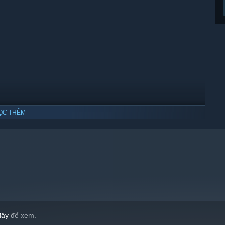
ỌC THÊM
0 trở lên.
đây
để xem.