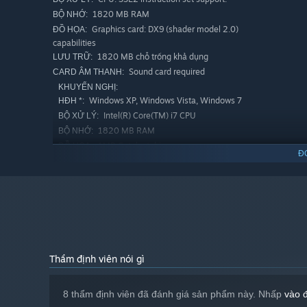
1820 MB RAM
BỘ NHỚ:
Graphics card: DX9 (shader model 2.0)
ĐỒ HỌA:
capabilities
1820 MB chỗ trống khả dụng
LƯU TRỮ:
Sound card required
CARD ÂM THANH:
KHUYẾN NGHỊ:
Windows XP, Windows Vista, Windows 7
HĐH *:
Intel(R) Core(TM) i7 CPU
BỘ XỬ LÝ:
1820 MB RAM
BỘ NHỚ:
AMD Catalyst driver
ĐỒ HỌA:
Đ
1820 MB chỗ trống khả dụng
LƯU TRỮ:
Sound card required
CARD ÂM THANH:
Bắt đầu từ 01/01/2024, phần mềm Steam chỉ hỗ trợ từ Windows 1
*
Thẩm định viên nói gì
8 thẩm định viên đã đánh giá sản phẩm này. Nhấp
vào 