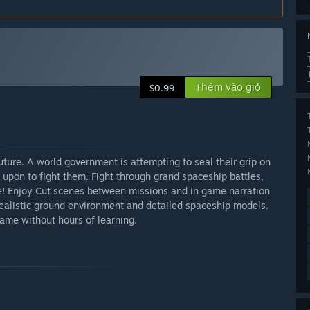
Thêm vào giỏ
$0.99
future. A world government is attempting to seal their grip on
d upon to fight them. Fight through grand spaceship battles,
re! Enjoy Cut scenes between missions and in game narration
 Realistic ground environment and detailed spaceship models.
ame without hours of learning.