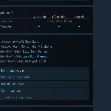
Ngôn ngữ
:
Giao diện
Lồng tiếng
Phụ đề
Tiếng Việt
Không được hỗ trợ
Tiếng Anh
✔
✔
✔
Air Guardians
TỰA SẢN PHẨM:
Hành động
Indie
Mô phỏng
,
,
THỂ LOẠI:
Lazy Bum Games
NHÀ PHÁT TRIỂN:
Lazy Bum Games
NHÀ PHÁT HÀNH:
26 Thg01, 2015
NGÀY PHÁT HÀNH:
Đến trang web
Xem lịch sử cập nhật
Đọc tin liên quan
Xem thảo luận
Tìm nhóm cộng đồng