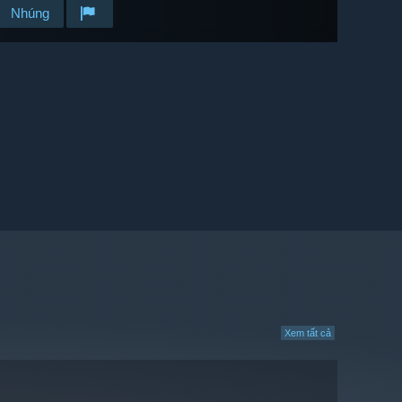
Nhúng
Xem tất cả