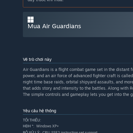
Mua Air Guardians
Về trò chơi này
Air Guardians is a flight combat game set in the distant 
power, and an air force of advanced fighter craft is calle
night time base raids, orbital shipyard assaults, and mo
that adds story and intensity to the battles. Along with
The simple controls and gameplay lets you get into the g
Yêu cầu hệ thống
TỐI THIỂU:
Windows XP+
HĐH *:
CPU: SSE2 instruction set support.
BỘ XỬ LÝ: