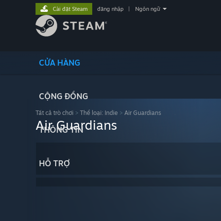
Cài đặt Steam
đăng nhập
|
Ngôn ngữ
CỬA HÀNG
CỘNG ĐỒNG
Tất cả trò chơi
>
Thể loại: Indie
>
Air Guardians
Air Guardians
THÔNG TIN
HỖ TRỢ