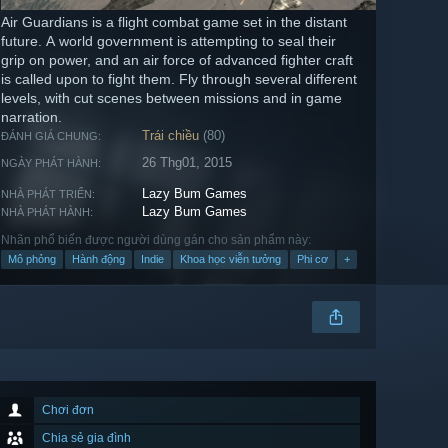
Air Guardians is a flight combat game set in the distant
future. A world government is attempting to seal their
grip on power, and an air force of advanced fighter craft
is called upon to fight them. Fly through several different
levels, with cut scenes between missions and in game
narration.
Trái chiều
(80)
ĐÁNH GIÁ CHUNG:
26 Thg01, 2015
NGÀY PHÁT HÀNH:
Lazy Bum Games
NHÀ PHÁT TRIỂN:
Lazy Bum Games
NHÀ PHÁT HÀNH:
Nhãn phổ biến được người dùng gán cho sản phẩm này:
Mô phỏng
Hành động
Indie
Khoa học viễn tưởng
Phi cơ
+
Chơi đơn
Chia sẻ gia đình