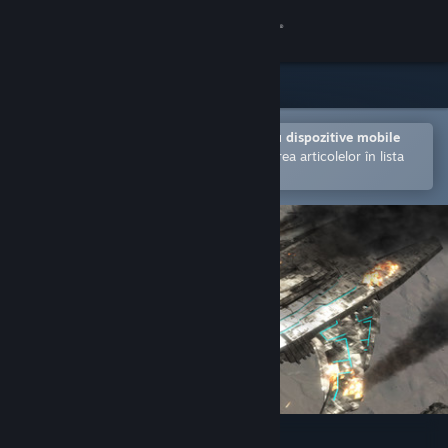
Conectează-te
Magazin
Comunitate
Deschide în aplicația Steam pentru dispozitive mobile
Facilitează achiziționarea și adăugarea articolelor în lista
de dorințe.
Despre
Asistență
Schimbă limba
Obține aplicația Steam pentru dispozitive mobile
Vezi site în versiunea pentru desktop
Air Guardians