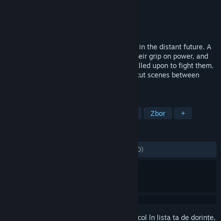
Dezvoltator
Lazy Bum Games
Editor
Lazy Bum Games
Lansare
26 ian. 2015
Air Guardians is a flight combat game set in the distant future. A
world government is attempting to seal their grip on power, and
an air force of advanced fighter craft is called upon to fight them.
Fly through several different levels, with cut scenes between
missions and in game narration.
ETICHETE
Simulare
Acțiune
Indie
SF
Zbor
+
RECENZII
DINTOTDEAUNA:
Echilibrate
(52% din 80)
Conectează-te
pentru a adăuga acest articol în lista ta de dorințe,