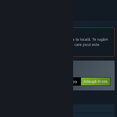
a-l urmări sau a-l marca drept ignorat.
Nu este disponibil în limba: Română
Acest produs nu este disponibil în limba ta locală. Te rugăm
să consulți lista de mai jos cu limbile în care jocul este
disponibil înainte de achiziționare
Cumpără Air Guardians
Adaugă în coș
$0.99
CARACTERISTICI
Un jucător