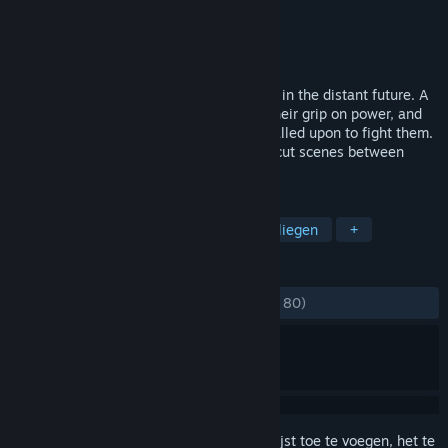
Ontwikkelaar
Lazy Bum Games
Uitgever
Lazy Bum Games
Uitgebracht
26 jan 2015
Air Guardians is a flight combat game set in the distant future. A
world government is attempting to seal their grip on power, and
an air force of advanced fighter craft is called upon to fight them.
Fly through several different levels, with cut scenes between
missions and in game narration.
TAGS
Sim
Actie
Indie
Scifi
Vliegen
+
RECENSIES
ZONDER TIJDLIMIET:
Verdeeld
(52% van 80)
Meld je aan
om dit artikel aan je verlanglijst toe te voegen, het te