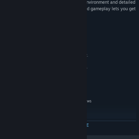
the battles. Along with Realistic ground environment and detailed
spaceship models. The simple controls and gameplay lets you get
into the game without hours of learning.
Systeemeisen
MINIMUM:
Windows XP+
BESTURINGSSYSTEEM *:
CPU: SSE2 instruction set support.
PROCESSOR:
1820 MB RAM
GEHEUGEN:
Graphics card: DX9 (shader
GRAFISCHE KAART:
model 2.0) capabilities
1820 MB beschikbare ruimte
OPSLAGRUIMTE:
Sound card required
GELUIDSKAART:
AANBEVOLEN:
Windows XP, Windows
BESTURINGSSYSTEEM *:
Vista, Windows 7
Intel(R) Core(TM) i7 CPU
PROCESSOR:
1820 MB RAM
GEHEUGEN:
MEER INFORMATIE
AMD Catalyst driver
GRAFISCHE KAART:
1820 MB beschikbare ruimte
OPSLAGRUIMTE: