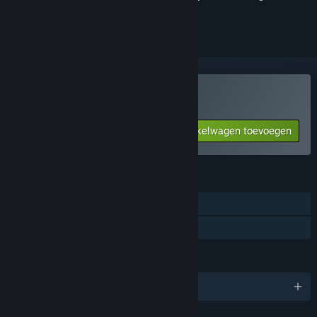
volgen of te negeren
Air Guardians kopen
Aan winkelwagen toevoegen
$0.99
FUNCTIES
Singleplayer
Gezinsbibliotheek
TALEN
Engels