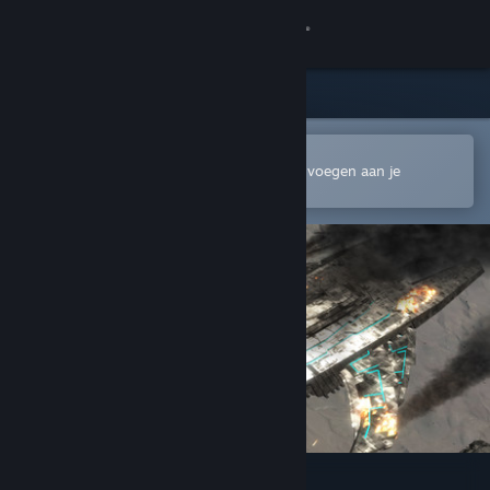
Inloggen
Winkel
Community
In de mobiele Steam-app openen
Om gemakkelijk te kopen of toe te voegen aan je
verlanglijst
Over
Ondersteuning
Taal wijzigen
Download de mobiele Steam-app
Desktopwebsite weergeven
Air Guardians