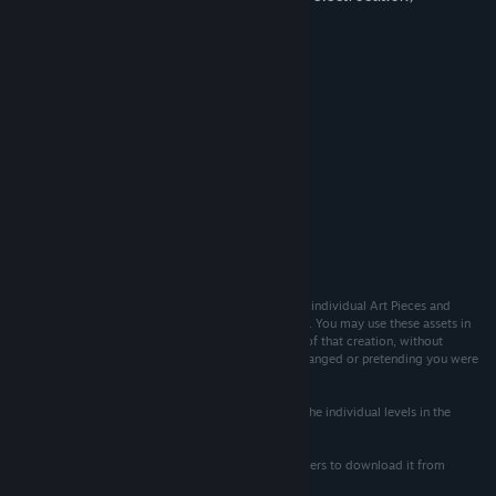
drowning, asphyxiation.
Mild language.
Systémové požadavky
MINIMÁLNÍ:
Vyžaduje 64bitový procesor a operační systém
Windows 10 or newer
OS:
4 GB RAM
PAMĚŤ:
DOPORUČENÉ:
Vyžaduje 64bitový procesor a operační systém
All individual assets in Recoil—which includes Music, individual Art Pieces and
Sprites, Fonts, and Premise—are in the Public Domain. You may use these assets in
any original creation, and you may make money off of that creation, without
citation, provided you aren't selling the original unchanged or pretending you were
the one that created the asset.
You may not resell the game in its entirety or any of the individual levels in the
game.
You may not redistribute the game. It is FREE; tell others to download it from
Steam.