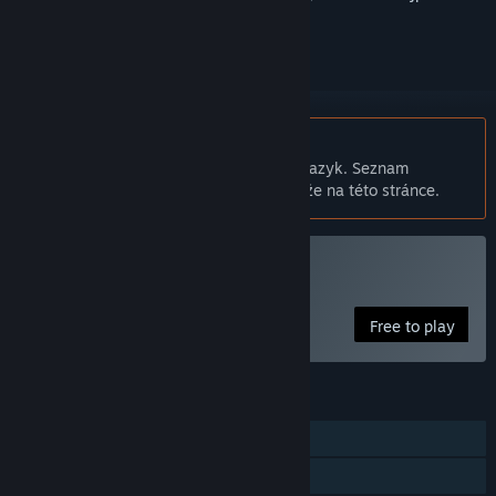
přihlásit
.
Čeština není podporována
Tento produkt nepodporuje Váš místní jazyk. Seznam
podporovaných jazyků je k dispozici níže na této stránce.
Hrát Recoil
Free to play
FUNKCE
Režim pro jednoho hráče
Sdílení v rodině