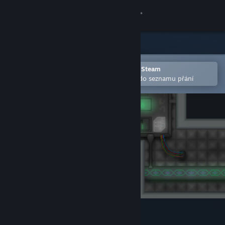
Přihlásit se
Obchod
Komunita
Otevřete v mobilní aplikaci služby Steam
Pro snazší zakoupení nebo přidání do seznamu přání
Informace
Podpora
Změnit jazyk
Mobilní aplikace služby Steam
Desktopová verze stránky
Recoil