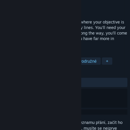
Vývojář
McMewington
Vydavatel
Black Rose Games
Vydání
10. led. 2025
An action platformer on a distant planet, where your objective is
getting home after crashing behind enemy lines. You'll need your
trusty pistol; not to kill, but to explore. Along the way, you'll come
face-to-face with the enemy, and find you have far more in
common than you ever expected.
ZNAČKY
2D plošinovky
Plošinovky
Dobrodružné
+
RECENZE
VŠECHNY:
Smíšené
(63 % z 11)
Abyste si mohli tento produkt přidat do seznamu přání, začít ho
sledovat nebo ho zařadit mezi ignorované, musíte se nejprve