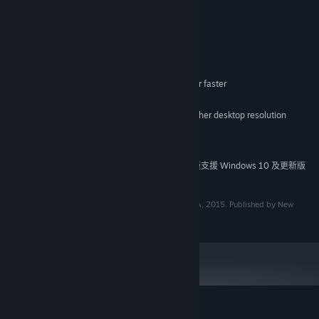
系統需求
最低配備:
Windows XP/Vista/7/8
作業系統 *:
Intel® Pentium® 4 2.0 GHz equivalent or faster
處理器:
512 MB RAM MB 記憶體
記憶體:
Card capable of 1024 x 768 pixels or higher desktop resolution
顯示卡:
260 MB 可用空間
儲存空間:
Basic Sound Card
音效卡:
自 2024 年 1 月 1 日（PT）起，Steam 用戶端僅支援 Windows 10 及更新版
*
本。
Developed and copyright held by 'Soul Catapult', USA, 2015. Published by New
Reality Games.