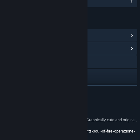
1 種支援語言
連結和資訊
檢視 Steam 成就
(52)
檢視社群中心
造訪網站
檢視手冊
檢視更新歷史記錄
繼續閱讀
閱讀相關新聞
評論
檢視討論區
“Plot rich, well-written and extremely long-lived, Graphically cute and original,
Exudes passion and sincerity”
尋找社群群組
7.4 –
http://www.nrsgamers.it/recensione-elements-soul-of-fire-operazione-
nostalgia-extreme/