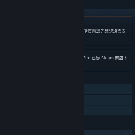
不支援繁體中文
本產品尚不支援您的目前所在地的語言。購買前請先確認語言支
援清單。
注意:
應發行商要求，Elements: Soul of Fire 已從 Steam 商店下
架，且無法被搜尋到。
功能
單人
Steam 交換卡片
親友同享
語言