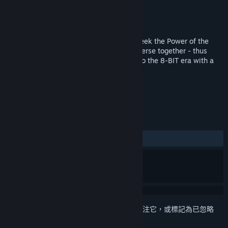
Soul Catapult
開發人員
New Reality Games
發行商
發行日
2015 年 1 月 12 日
The light of the world fades. Evil hearts seek the Power of the
Elements - the forces which bind the universe together - thus
threatening all of existence. An homage to the 8-BIT era with a
charming art style.
標籤
角色扮演
獨立
+
評論
有史以來：
褒貶不一
(43 / 73)
登入
以將此項目新增至您的願望清單、關注它，或標記為已忽略