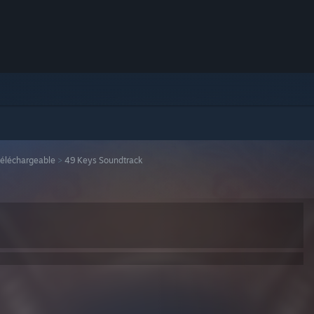
téléchargeable
>
49 Keys Soundtrack