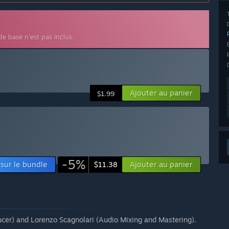
 de base n'est pas inclus.
Ajouter au panier
$1.99
-5%
 sur le bundle
Ajouter au panier
$11.38
er) and Lorenzo Scagnolari (Audio Mixing and Mastering).