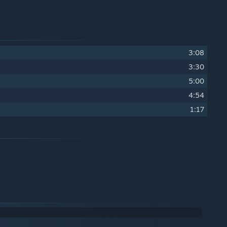
3:08
3:30
5:00
4:54
1:17