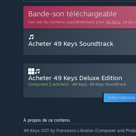
Bande-son téléchargeable
Ceci est du contenu supplémentaire pour
49 Keys
. Le jeu
Acheter 49 Keys Soundtrack
Acheter 49 Keys Deluxe Edition
Comprend 2 article(s) :
49 Keys
,
49 Keys Soundtrack
Informations
À propos de ce contenu
49 Keys OST by Francesco Libralon (Composer and Produc