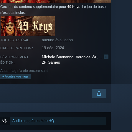
Ceci est du contenu supplémentaire pour
49 Keys
. Le jeu de base
n'est pas inclus.
aucune évaluation
TOUTES LES ÉVAL. :
19 déc. 2024
DATE DE PARUTION :
Michele Buonanno
,
Veronica Wu
,
Fabio Porfidia
+
DÉVELOPPEMENT :
2P Games
ÉDITION :
Aucun tag n'a été encore saisi
+ Ajoutez vos tags
Audio supplémentaire HQ