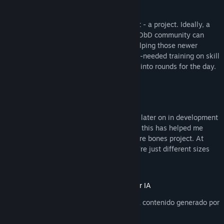
Why free to play?
This project is hardly a game, it's just that - a project. Ideally, a
collaborative project that myself and the DbD community can
work on together, making it better and helping those newer
players coming in and getting some much-needed training on skill
checks, or just a warm up before hopping into rounds for the day.
This project will ALWAYS be free to play.
Why no additional perk simulation?
The only perk I could see the need to add later on in development
is maybe the Doctor's perks, but honestly this has helped me
immensely in my skill checks just as a bare bones project. At
their core, hook checks, gen checks, they're just different sizes
and speeds.
Información sobre contenido generado por IA
Según los desarrolladores, el juego utiliza contenido generado por
IA de la forma siguiente: