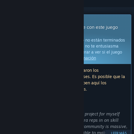
Juego con acceso anticipado
Obtén acceso inmediato e involúcrate con este juego
mientras se desarrolla.
Aviso:
Los juegos con acceso anticipado no están terminados
y pueden o no cambiar más adelante. Si no te entusiasma
jugar en su estado actual, deberías esperar a ver si el juego
avanza más en su desarrollo.
Más información
Nota: La última actualización que realizaron los
desarrolladores fue hace más de 20 meses. Es posible que la
información y el cronograma que describen aquí los
desarrolladores ya no estén actualizados.
LO QUE DICEN LOS DESARROLLADORES:
¿Por qué ofreces acceso anticipado?
«This 'game' isn't a game as much as a project for myself
and fellow DbD players to get some extra reps in on skill
checks. I'm only one guy and the DbD community is massive,
I want to get as much feedback as possible to make this
LEER MÁS