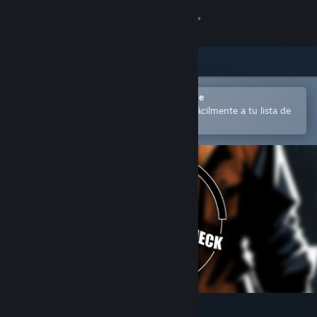
Iniciar sesión
Tienda
Comunidad
Abrir en la aplicación Steam Mobile
para comprar o añadir contenido fácilmente a tu lista de
deseados
Acerca de
Soporte
Cambiar idioma
Descargar Steam Mobile
Ver versión clásica
Dead by Skill Check