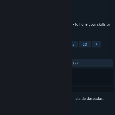
Desarrollador
Smithy At Home
Editor
Smithy At Home
Lanzado el
3 DIC 2024
A skill check trainer for Dead by Daylight - to hone your skills or
just warm up for the day.
ETIQUETAS
Casuales
Free to Play
Utilidades
2D
+
RESEÑAS
DESDE EL PRINCIPIO:
Variadas
(52 % de 17)
Inicia sesión
para añadir este artículo a tu lista de deseados,
seguirlo o marcarlo como ignorado.