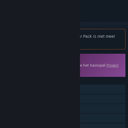
volgen of te negeren
Opmerking:
Project CARS - Modified Car Pack is niet meer
beschikbaar in de Steam-winkel.
Downloadbare inhoud
Om deze inhoud te kunnen spelen, moet je het basisspel
Project
CARS
op Steam hebben.
FUNCTIES
Singleplayer
Multiplayer
Downloadbare inhoud
Steam-prestaties
Steam-ruilkaarten