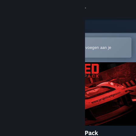
Inloggen
Winkel
Community
In de mobiele Steam-app openen
Om gemakkelijk te kopen of toe te voegen aan je
verlanglijst
Over
Ondersteuning
Taal wijzigen
Download de mobiele Steam-app
Desktopwebsite weergeven
Project CARS - Modified Car Pack