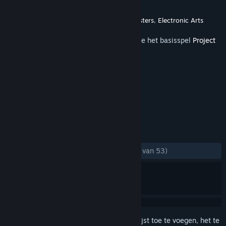
Ontwikkelaar
Slightly Mad Studios
Uitgever
Slightly Mad Studios
,
Codemasters
,
Electronic Arts
Uitgebracht
6 jul 2015
Om deze inhoud te kunnen spelen, moet je het basisspel
Project
CARS
op Steam hebben.
TAGS
Racen
Sport
Sim
+
RECENSIES
ZONDER TIJDLIMIET:
Heel positief
(88% van 53)
Meld je aan
om dit artikel aan je verlanglijst toe te voegen, het te