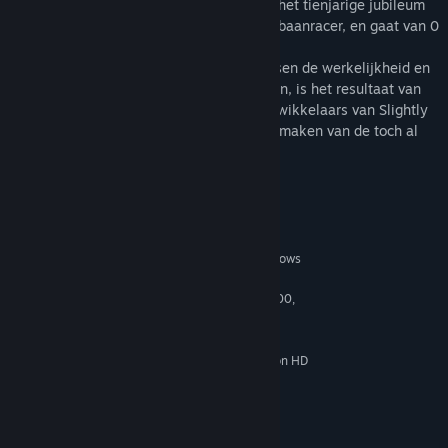
• De Ariel Atom 3 is gebouwd ter ere van het tienjarige jubileum
van de oorspronkelijke en baanbrekende baanracer, en gaat van 0
naar 100 in slechts 2,9 seconden.
• De Ruf CTR3 SMS-R, die de grenzen tussen de werkelijkheid en
de wereld van games verder doet vervagen, is het resultaat van
een samenwerking tussen de ervaren ontwikkelaars van Slightly
Mad Studios en Ruf om een raceversie te maken van de toch al
indrukwekkende CTR3 supersportwagen.
Systeemeisen
MINIMUM:
Windows Vista, Windows
BESTURINGSSYSTEEM *:
7 with latest Service Packs
2.66 GHz Intel Core 2 Quad Q8400,
PROCESSOR:
3.0 GHz AMD Phenom II X4 940
4 GB RAM
GEHEUGEN:
nVidia GTX 260, ATI Radeon HD
GRAFISCHE KAART:
5770
Versie 9.0
DIRECTX:
25 MB beschikbare ruimte
OPSLAGRUIMTE:
DirectX compatible sound card
GELUIDSKAART: