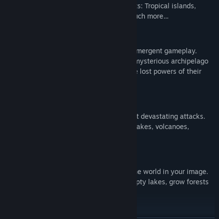
Discover a large variety of environments: Tropical islands,
volcanic landscapes, deserts and so much more…
Rich Story Mode
Explore 13 breathtaking territories of emergent gameplay.
Master the natural forces at play on a mysterious archipelago
and help a primitive tribe to recover the lost powers of their
ancestors.
Confront Mighty Nature
Protect your tribe against Nature’s most devastating attacks.
Face down tsunamis, wildfires, earthquakes, volcanoes,
torrential rains…
Master Godlike Powers
Control the forces of nature to sculpt the world in your image.
Hold back lava, stop raging waters, empty lakes, grow forests
and raise mountains!
Live Up to the Challenge