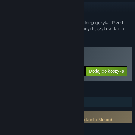
Polski język nie jest obsługiwany
Ten produkt nie obsługuje twojego lokalnego języka. Przed
zakupem zapoznaj się z listą obsługiwanych języków, która
znajduje się poniżej.
Kup From Dust
Dodaj do koszyka
£8.59
FUNKCJE
Jednoosobowa
Wymaga konta na platformie firmy
zewnętrznej: Uplay (Wspiera dodanie do konta Steam)
JĘZYKI