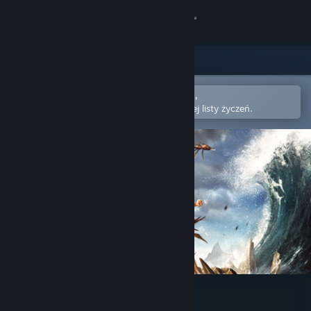
Zaloguj się
Sklep
Społeczność
Otwórz w aplikacji mobilnej Steam,
aby łatwo kupić lub dodać do swojej listy życzeń.
Informacje
Wsparcie
Zmień język
Pobierz aplikację mobilną Steam
Wersja przeglądarkowa
From Dust