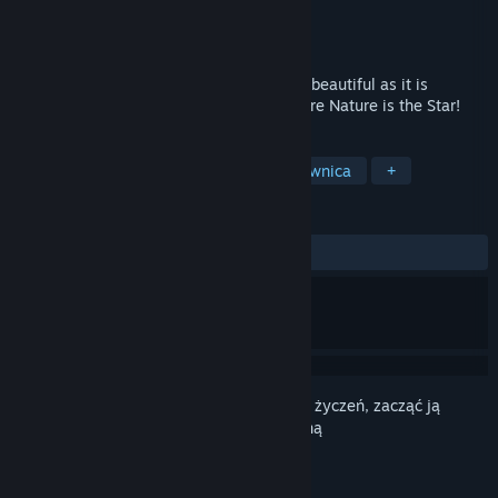
Producent
Ubisoft Montpellier
Wydawca
Ubisoft
Wydano
17 sierpnia 2011
Immerse yourself in a world as exotically beautiful as it is
dangerous in this modern God-Game where Nature is the Star!
TAGI
Gra w boga
Symulatory
Piaskownica
+
RECENZJE
W OGÓLE:
Mieszane
(67% z 2,799)
Zaloguj się
, aby dodać tę pozycję do listy życzeń, zacząć ją
obserwować lub oznaczyć jako ignorowaną