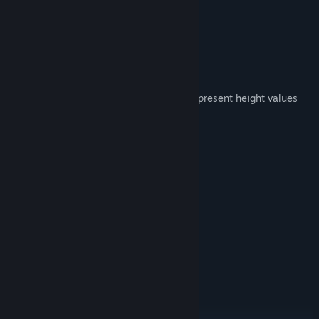
brought to life, one brushstroke at a time.
Technical Details
Save file format:
Binary .world file
Plain text .map file where ascii texts represent height values
Export resolutions:
1K
2K
4K
8K
16K
32K (Windows-only)
64K (Windows-only)
128K (Windows-only)
Import options: