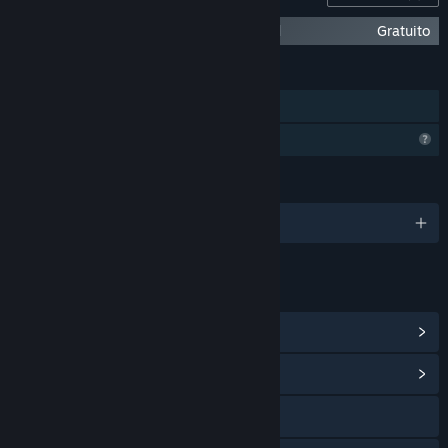
Fantasy Planet Painter - World to Beyond
Gratuito
CARACTERÍSTICAS
Incluye editor de niveles
Características del perfil limitadas
IDIOMAS
1 idiomas disponibles
ENLACES E INFORMACIÓN
Ver logros de Steam
(1)
Ver centro de contenido
Visitar el sitio web