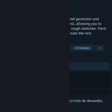
Desarrollador
Methodox Technologies, Inc.
Editor
Methodox Technologies, Inc.
Lanzado el
5 FEB 2026
Fantasy Planet Painter is a procedural planet generator and
procedural terrain editor with artistic control, allowing you to
bring entire planets to life from just a few rough sketches. Paint
the big features, and let the program generate the rest.
ETIQUETAS
Simuladores
Diseño e ilustración
Utilidades
+
RESEÑAS
SIEMPRE:
3 reseñas de usuarios
()
Inicia sesión
para agregar este artículo a tu lista de deseados,
seguirlo o marcarlo como ignorado.