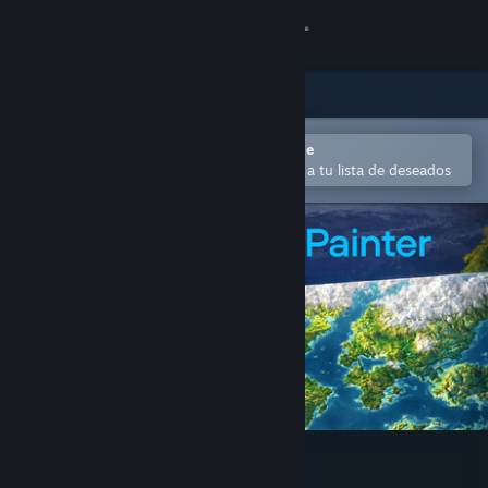
Iniciar sesión
Tienda
Comunidad
Abrir en la aplicación Steam Mobile
Para comprar o agregar fácilmente a tu lista de deseados
Acerca de
Soporte
Cambiar idioma
Obtener la aplicación de Steam Mobile
Ver versión clásica
Fantasy Planet Painter