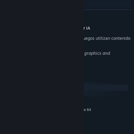
Grayscale heightmap as raw map data
LEER MÁS
Export options:
Grayscale heightmap
Información sobre contenido generado por IA
Biome map
Los desarrolladores describen cómo sus juegos utilizan contenido
generado por IA de esta manera:
B/W water map
We used AI to generate some store page graphics and
Diffuse texture (latitude-based)
marketing materials.
Projection types:
Mercator
Requisitos del sistema
Gall–Peters
Windows
Square (Equirectangular)
macOS
Mollweide
MÍNIMO:
Sinusoidal
Requiere un procesador y un sistema operativo de 64
bits
Stereographic
Window 7
SO *:
Orthographic
Dual-Core Processor
PROCESADOR:
Gnomonic