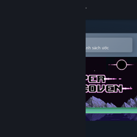
Đăng nhập
Cửa hàng
Cộng đồng
Mở bằng ứng dụng Steam di động
Để dễ dàng mua hoặc thêm vào danh sách ước
Thông tin
Hỗ trợ
Thay đổi ngôn ngữ
Cài ứng dụng Steam di động
Xem web cho desktop
HyperCoven