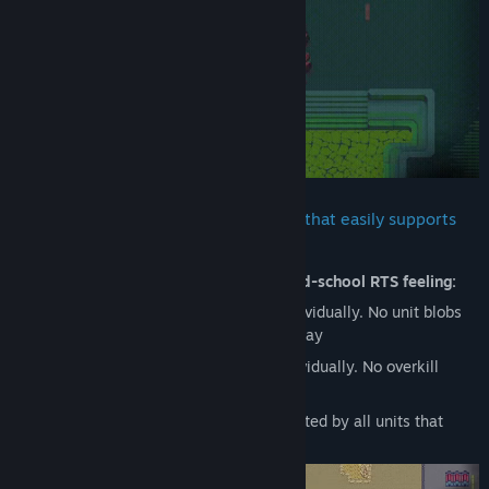
Tựa sản phẩm:
HyperCoven
Thể loại:
Chiến thuật
Ngày phát hành:
20 Thg08, 2025
HyperCoven runs on a custom engine that easily supports
hundreds of active units
The game heavily aims to capture that
old-school RTS feeling:
Brute pathing: Every unit pathfinds individually. No unit blobs
and no pushing other units out of the way
Brute targeting: Every unit targets individually. No overkill
prevention
Brute casting: Every command is executed by all units that
receive it