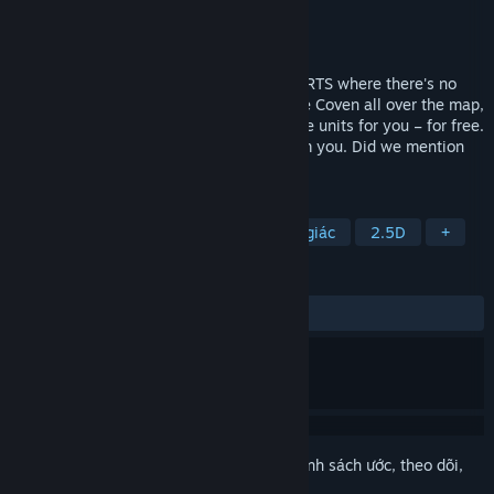
Nhà phát triển
Hyperkobel
Nhà phát hành
Hyperkobel
Phát hành
20 Thg08, 2025
HyperCoven is an old-school, fast-paced RTS where there's no
time wasted collecting resources. Capture Coven all over the map,
which will summon from among 55 unique units for you – for free.
Only make sure they’re not snatched from you. Did we mention
the map has no borders?
THEO NHÃN
Chiến thuật thời gian thực (RTS)
Ảo giác
2.5D
+
ĐÁNH GIÁ
TRƯỚC NAY:
4 đánh giá người dùng
()
Đăng nhập
để thêm sản phẩm này vào danh sách ước, theo dõi,
hoặc đánh dấu nó thành "đã phớt lờ"