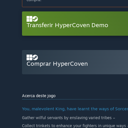
Transferir HyperCoven Demo
Comprar HyperCoven
Acerca deste jogo
You, malevolent King, have learnt the ways of Sorce
Gather wilful servants by enslaving varied tribes –
Collect trinkets to enhance your fighters in unique ways 