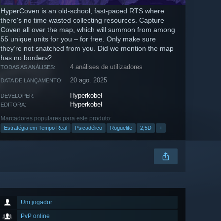
HyperCoven is an old-school, fast-paced RTS where
there's no time wasted collecting resources. Capture
Coven all over the map, which will summon from among
55 unique units for you – for free. Only make sure
they’re not snatched from you. Did we mention the map
has no borders?
4 análises de utilizadores
TODAS AS ANÁLISES:
20 ago. 2025
DATA DE LANÇAMENTO:
Hyperkobel
DEVELOPER:
Hyperkobel
EDITORA:
Marcadores populares para este produto:
Estratégia em Tempo Real
Psicadélico
Roguelite
2,5D
+
Um jogador
PvP online