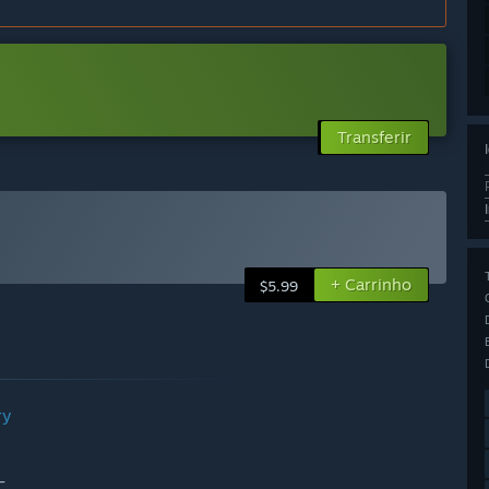
Transferir
+ Carrinho
$5.99
ry
–