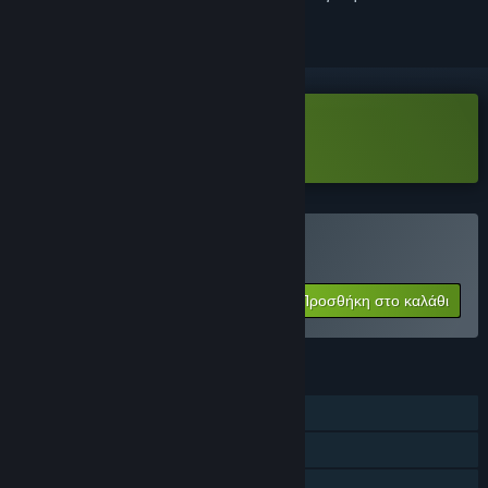
Λήψη HyperCoven Demo
Αγορά: HyperCoven
Προσθήκη στο καλάθι
$5.99
ΧΑΡΑΚΤΗΡΙΣΤΙΚΆ
Ένας παίκτης
Διαδικτυακό PvP
Διαδικτυακό συνεργατικό