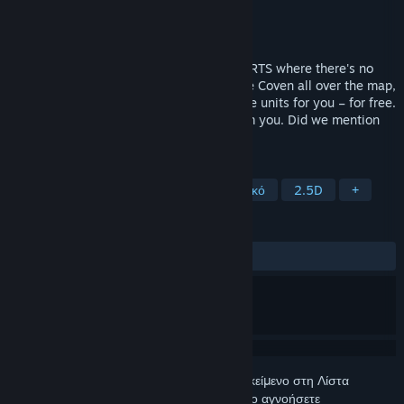
Δημιουργός
Hyperkobel
Εκδότης
Hyperkobel
Κυκλοφορία
20 Αυγ 2025
HyperCoven is an old-school, fast-paced RTS where there's no
time wasted collecting resources. Capture Coven all over the map,
which will summon from among 55 unique units for you – for free.
Only make sure they’re not snatched from you. Did we mention
the map has no borders?
ΕΤΙΚΈΤΕΣ
Στρατηγική πραγμ. χρόνου
Ψυχεδελικό
2.5D
+
ΚΡΙΤΙΚΈΣ
ΌΛΕΣ:
4 κριτικές χρηστών
()
Συνδεθείτε
για να προσθέσετε αυτό το αντικείμενο στη Λίστα
Επιθυμιών σας, να το ακολουθήσετε ή να το αγνοήσετε