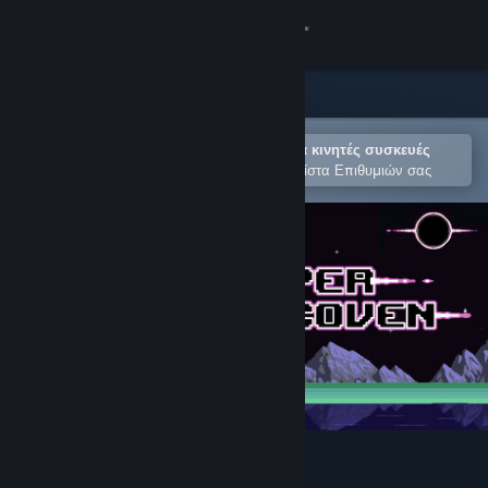
Σύνδεση
Κατάστημα
Κοινότητα
Άνοιγμα στην εφαρμογή Steam για κινητές συσκευές
Για εύκολη αγορά ή προσθήκη στη Λίστα Επιθυμιών σας
Σχετικά
Υποστήριξη
Αλλαγή γλώσσας
Αποκτήστε την εφαρμογή Steam για κινητές συσκευές
Προβολή ιστοσελίδας για υπολογιστές
HyperCoven