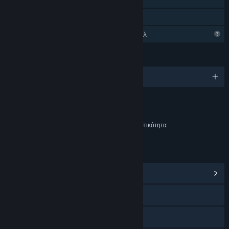
Κοινή Χρήση
Περιορισμένα χαρακτηριστικά προφίλ
ΓΛΏΣΣΕΣ
Αγγλικά
Περιεχόμενο
Περιλαμβάνει διαδραστικά στοιχεία
Συνομιλία εντός παιχνιδιού, Διαδικτυακή διαδραστικότητα
ΣΎΝΔΕΣΜΟΙ ΚΑΙ ΠΛΗΡΟΦΟΡΊΕΣ
Προβολή κέντρου Κοινότητας
Ιστοσελίδα
X