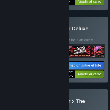
Añadir al carro
$17.99
Comprar «Flesh Made Fear Deluxe
Edition»
LOTE
(?)
¡Compra este lote para ahorrar un 10 % en los 5 artículos!
Información sobre el lote
Tu precio:
-10%
Añadir al carro
$28.75
Comprar «Flesh Made Fear x The
Lacerator»
LOTE
(?)