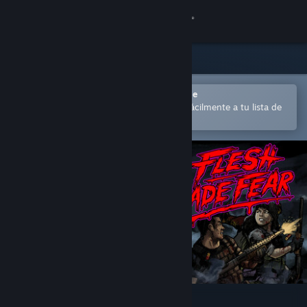
Iniciar sesión
Tienda
Comunidad
Abrir en la aplicación Steam Mobile
para comprar o añadir contenido fácilmente a tu lista de
deseados
Acerca de
Soporte
Cambiar idioma
Descargar Steam Mobile
Ver versión clásica
Flesh Made Fear