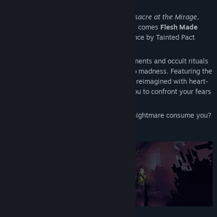
Dare to Survive
From the creators of indie horror hits
Massacre at the Mirage
,
Suffer the Night
, and
Terror at Oakheart
, comes
Flesh Made
Fear
, the ultimate survival horror experience by Tainted Pact
Games.
Descend into a world of horrifying experiments and occult rituals
where every step plunges you deeper into madness. Featuring the
survival mechanics that define the genre, reimagined with heart-
stopping innovations, this game invites you to confront your fears
like never before.
Will you face the nightmare? Or will the nightmare consume you?