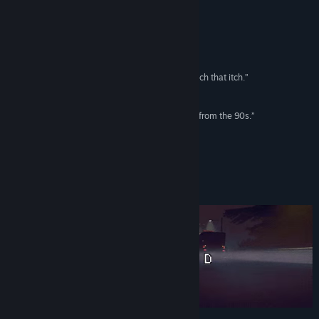
Reseñas
Ver discusiones
“Bringing survival horror back to its roots.”
Time Extension
Buscar grupos de la comunidad
“Flesh Made Fear might just be the game to scratch that itch.”
Rely on Horror
Título:
Flesh Made Fear
Género:
Acción
,
Indie
“A retro survival horror game inspired by classics from the 90s.”
Fecha de lanzamiento:
31 OCT 2025
Six One Indie​
Acerca de este juego