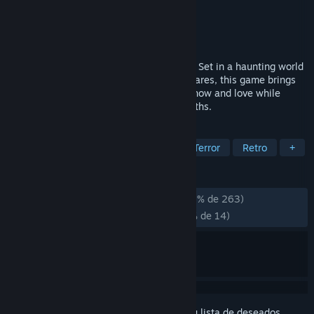
Desarrollador
Tainted Pact
Editor
Assemble Entertainment
Lanzado el
31 OCT 2025
Tank controls. Fixed cameras. Pure Terror. Set in a haunting world
of twisted experiments and occult nightmares, this game brings
back the survival horror mechanics you know and love while
pushing the genre into terrifying new depths.
ETIQUETAS
Supervivencia / Terror
Zombis
Terror
Retro
+
RESEÑAS
DESDE EL PRINCIPIO:
Muy positivas
(92 % de 263)
RECIENTES:
Mayormente positivas
(78 % de 14)
Inicia sesión
para añadir este artículo a tu lista de deseados,