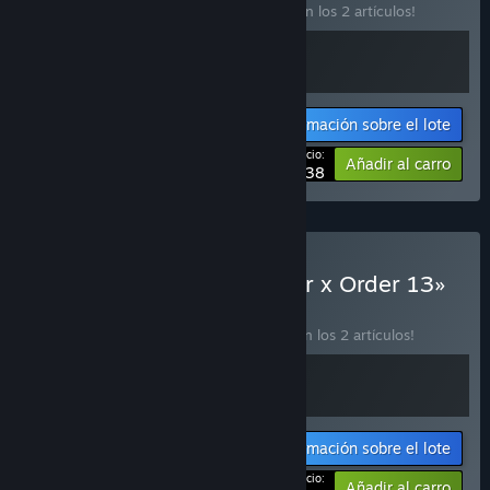
¡Compra este lote para ahorrar un 20 % en los 2 artículos!
Información sobre el lote
Tu precio:
-20%
Añadir al carro
$22.38
Comprar «Flash Made Fear x Order 13»
LOTE
(?)
¡Compra este lote para ahorrar un 10 % en los 2 artículos!
Información sobre el lote
Tu precio:
-10%
Añadir al carro