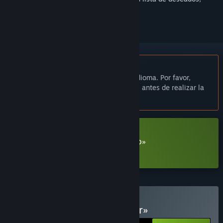
seguirlo o marcarlo como ignorado.
No disponible en Español de España
Este artículo no está disponible en tu idioma. Por favor,
consulta la lista de idiomas disponibles antes de realizar la
compra.
Descargar «Flesh Made Fear Demo»
Más información
sobre esta demo
Comprar «Flesh Made Fear»