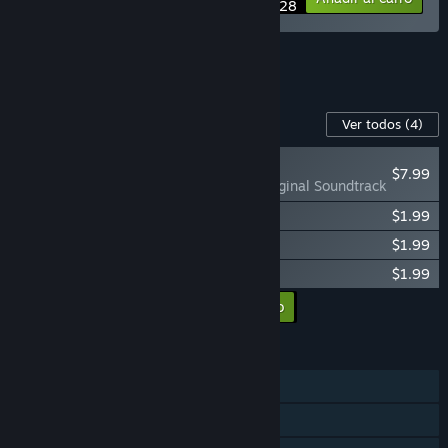
$24.28
Ver los 10 lotes.
Contenido para este juego
Ver todos
(4)
RECOMENDADO
$7.99
Flesh Made Fear: Original Soundtrack
Flesh Made Fear: Summer in Rotwood
$1.99
Flesh Made Fear: 1998 Theme
$1.99
Flesh Made Fear: Art of Rotwood
$1.99
Añadir todos los DLC al carro
$13.96
CARACTERÍSTICAS
Un jugador
Logros de Steam