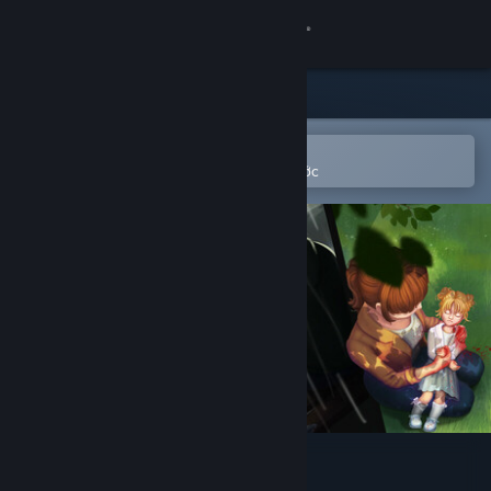
Đăng nhập
Cửa hàng
Cộng đồng
Mở bằng ứng dụng Steam di động
Để dễ dàng thêm vào danh sách ước
Thông tin
Hỗ trợ
Thay đổi ngôn ngữ
Cài ứng dụng Steam di động
Xem web cho desktop
Dump[ster] of Fears