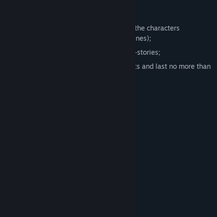
FEATURES:
high-quality sound and voice acting of the characters
(recommendation to play with headphones);
different visual style and genre of mini-stories;
mini stories are full of interesting events and last no more than
2-3 hours.
Yêu cầu hệ thống
TỐI THIỂU:
Yêu cầu vi xử lý và hệ điều hành đều chạy 64-bit
Windows 10+
HĐH:
2.0 GHz Dual-Core CPU
BỘ XỬ LÝ:
2 GB RAM
BỘ NHỚ:
Integrated
ĐỒ HỌA:
400 MB chỗ trống khả dụng
LƯU TRỮ:
Integrated
CARD ÂM THANH:
Should run on most weak PC
GHI CHÚ THÊM:
KHUYẾN NGHỊ: