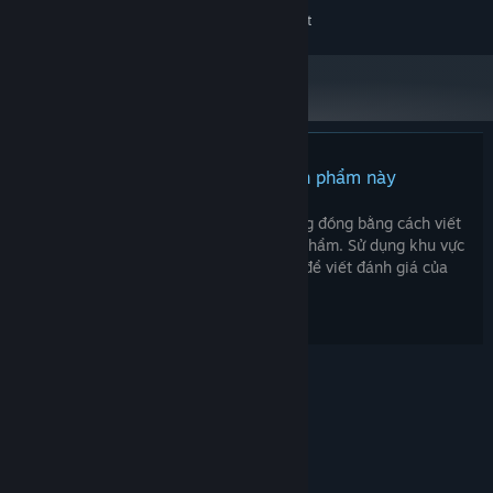
Yêu cầu vi xử lý và hệ điều hành đều chạy 64-bit
Chưa có đánh giá cho sản phẩm này
Bạn có thể chia sẻ trải nghiệm với cộng đồng bằng cách viết
bài đánh giá của bản thân đối với sản phẩm. Sử dụng khu vực
trên nút thanh toán thuộc trang này để viết đánh giá của
mình.
© Valve Corporation. Bảo lưu mọi quyền. Tất cả các
thương hiệu là tài sản của chủ sở hữu tương ứng tại
Hoa Kỳ và các quốc gia khác.
Chính sách bảo mật
|
Pháp lý
|
Hỗ trợ tiếp cận
|
Thỏa thuận người đăng
ký Steam
|
Hoàn tiền
|
Về cookie