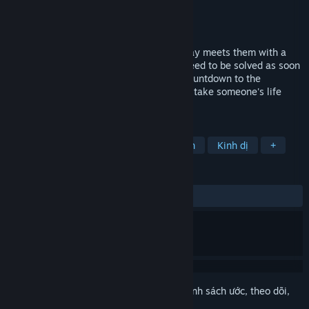
Nhà phát triển
TEAM OF DUMPY
Nhà phát hành
FRIEND OR FOE
Phát hành
Sắp công bố
Nazar and Kateryna's ordinary working day meets them with a
number of unpredictable problems that need to be solved as soon
as possible, because every second is a countdown to the
appearance of death itself, which aims to take someone's life
forever.
THEO NHÃN
Visual Novel
Phiêu lưu
Giật gân
Kinh dị
+
ĐÁNH GIÁ
Không có đánh giá người dùng
Đăng nhập
để thêm sản phẩm này vào danh sách ước, theo dõi,
hoặc đánh dấu nó thành "đã phớt lờ"