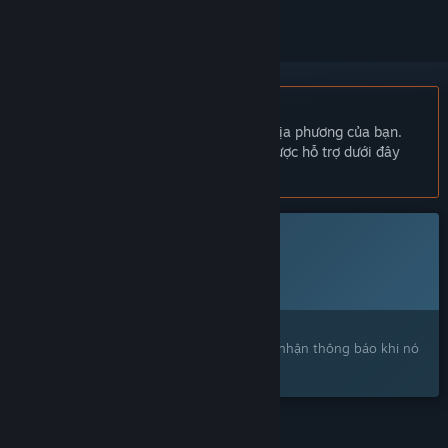
Không hỗ trợ ngôn ngữ Tiếng Việt
Sản phẩm này không hỗ trợ ngôn ngữ địa phương của bạn.
Vui lòng xem lại danh sách ngôn ngữ được hỗ trợ dưới đây
trước khi mua.
Trò chơi này chưa có trên Steam
Ngày dự kiến phát hành:
Sắp công bố
Bạn quan tâm?
Hãy thêm trò chơi vào danh sách ước và nhận thông báo khi nó
ra mắt trên Steam.
TÍNH NĂNG