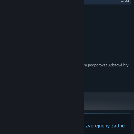
14
Blossoms of Hope
1:51
Autoři
Aleksandria Migova
INTERPRET:
Aleksandria Migova
SKLADATEL:
AWAKEN - Astral Blade
VYDAVATELSTVÍ:
Systémové požadavky
Od 15. února 2024 přestane klient služby Steam podporovat 32bitové hry
*
na systému macOS verze 10.14 nebo nižší.
©2024 ESDigital Games UK Ltd. All rights reserved.
K tomuto produktu nebyly dosud zveřejněny žádné
recenze