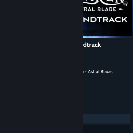
AWAKEN - Astral Blade Soundtrack
Vývojář
Dark Pigeon Games
Vydavatel
ESDigital Games
Vydání
22. říj. 2024
Tento dodatečný obsah je pro hru
Awaken - Astral Blade
,
nicméně tuto základní hru nevyžaduje.
RECENZE
Žádné uživatelské recenze