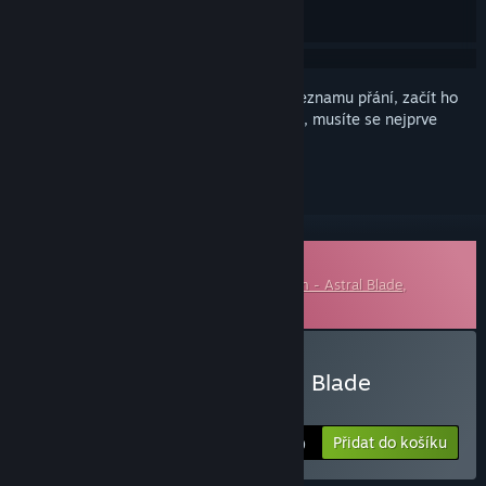
Abyste si mohli tento produkt přidat do seznamu přání, začít ho
sledovat nebo ho zařadit mezi ignorované, musíte se nejprve
přihlásit
.
Stáhnutelný soundtrack
Tento dodatečný obsah je pro hru
Awaken - Astral Blade
,
nicméně tuto základní hru nevyžaduje.
Zakoupit AWAKEN - Astral Blade
Soundtrack
Přidat do košíku
$3.99