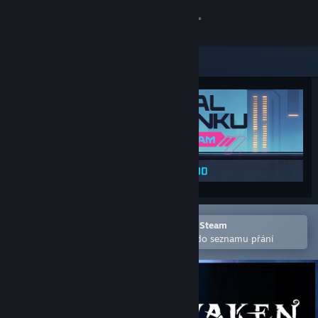
Přihlásit se
Obchod
Komunita
Informace
Podpora
Změnit jazyk
Otevřete v mobilní aplikaci služby Steam
Pro snazší zakoupení nebo přidání do seznamu přání
Mobilní aplikace služby Steam
Desktopová verze stránky