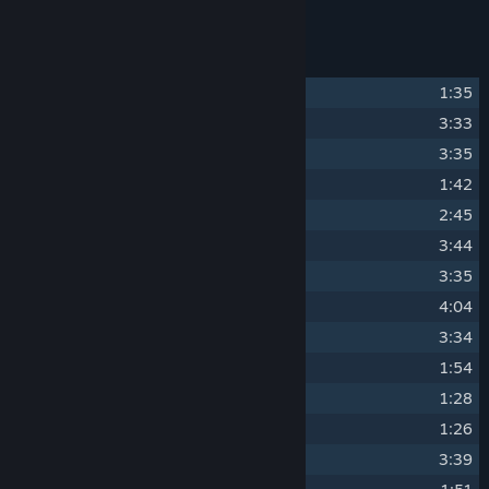
Seznam skladeb
1
Main Theme
1:35
2
The Sacred Forest
3:33
3
Echoes in the Gloom
3:35
4
The Dark Below
1:42
5
Grace's Memories
2:45
6
Center of Creation
3:44
7
Kamisa Village
3:35
8
Shrine of Forgotten Time
4:04
9
The Silent Monoliths
3:34
10
Confrontation
1:54
11
Enchanted Lake
1:28
12
Gaghti’s Theme
1:26
13
The Unknown
3:39