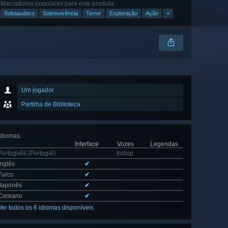
Marcadores populares para este produto:
Subaquático
Sobrevivência
Terror
Exploração
Ação
+
Um jogador
Partilha de Biblioteca
Idiomas
:
Interface
Vozes
Legendas
Português (Portugal)
Indisp.
Inglês
✔
Turco
✔
Japonês
✔
Coreano
✔
Ver todos os 6 idiomas disponíveis