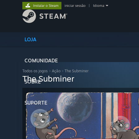
Instalar o Steam
iniciar sessão
|
Idioma
LOJA
COMUNIDADE
Todos os jogos
>
Ação
>
The Subminer
The Subminer
SOBRE
SUPORTE