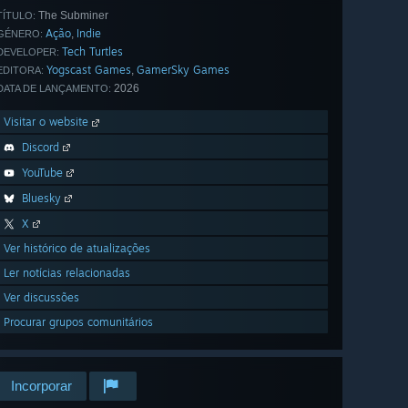
The Subminer
TÍTULO:
Ação
Indie
,
GÉNERO:
Tech Turtles
DEVELOPER:
Yogscast Games
GamerSky Games
,
EDITORA:
2026
DATA DE LANÇAMENTO:
Visitar o website
Discord
YouTube
Bluesky
X
Ver histórico de atualizações
Ler notícias relacionadas
Ver discussões
Procurar grupos comunitários
Incorporar