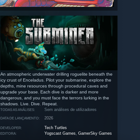
An atmospheric underwater drilling roguelite beneath the
icy crust of Enceladus. Pilot your submarine, explore the
depths, mine resources through procedural caves and
upgrade your base. Each dive is darker and more
dangerous, and you must face the terrors lurking in the
shadows. Live. Dive. Repeat.
Sem análises de utilizadores
TODAS AS ANÁLISES:
2026
DATA DE LANÇAMENTO:
Tech Turtles
DEVELOPER:
Yogscast Games
,
GamerSky Games
EDITORA: