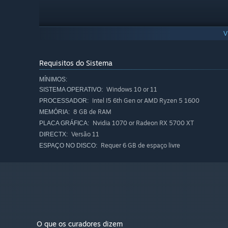
V
Requisitos do Sistema
MÍNIMOS:
Windows 10 or 11
SISTEMA OPERATIVO:
Intel I5 6th Gen or AMD Ryzen 5 1600
PROCESSADOR:
8 GB de RAM
MEMÓRIA:
Nvidia 1070 or Radeon RX 5700 XT
PLACA GRÁFICA:
Versão 11
DIRECTX:
Requer 6 GB de espaço livre
ESPAÇO NO DISCO:
Dive Deep Into the Unknown
Three depths stand between you and the truth, each one 
Each depth level brings new environments, new threats 
O que os curadores dizem
you from just beyond your vision. The environment is pro