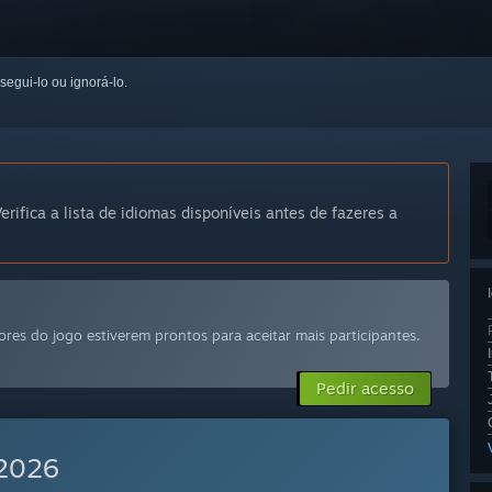
 segui-lo ou ignorá-lo.
erifica a lista de idiomas disponíveis antes de fazeres a
res do jogo estiverem prontos para aceitar mais participantes.
Pedir acesso
2026