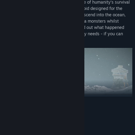
no signal, no survivors confirmed. The fate of humanity’s survival
is you - a prototype, a new kind of bio-droid designed for the
impossible. Board your submarine and descend into the ocean,
mining for resources and fighting deep sea monsters whilst
battling your own isolation and fears. Find out what happened
and bring back what the world desperately needs - if you can
make it out, that is.
ROZWIŃ
Dive Deep Into the Unknown
Wymagania systemowe
Three depths stand between you and the truth, each one darker,
KONFIGURACJA MINIMALNA:
more dangerous and more claustrophobic than the last. Each
Windows 10 or 11
SYSTEM OPERACYJNY: