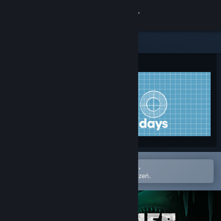
Zaloguj się
Sklep
Społeczność
Informacje
Wsparcie
Zmień język
Otwórz w aplikacji mobilnej Steam,
Pobierz aplikację mobilną Steam
Aby łatwo dodać do swojej listy życzeń.
Wersja przeglądarkowa