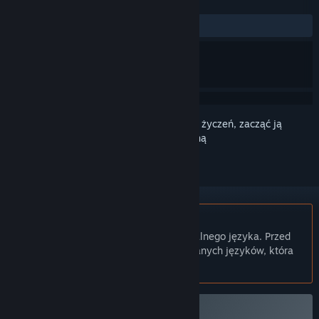
RECENZJE
Brak recenzji użytkowników
Zaloguj się
, aby dodać tę pozycję do listy życzeń, zacząć ją
obserwować lub oznaczyć jako ignorowaną
Polski język nie jest obsługiwany
Ten produkt nie obsługuje twojego lokalnego języka. Przed
zakupem zapoznaj się z listą obsługiwanych języków, która
znajduje się poniżej.
Dołącz do The Subminer Playtest