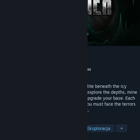
The Subminer
Producent
Tech Turtles
Wydawca
Yogscast Games
,
GamerSky Games
Premiera
2026
An atmospheric underwater drilling roguelite beneath the icy
crust of Enceladus. Pilot your submarine, explore the depths, mine
resources through procedural caves and upgrade your base. Each
dive is darker and more dangerous, and you must face the terrors
lurking in the shadows. Live. Dive. Repeat.
TAGI
Podwodne
Survival
Horror
Eksploracja
+