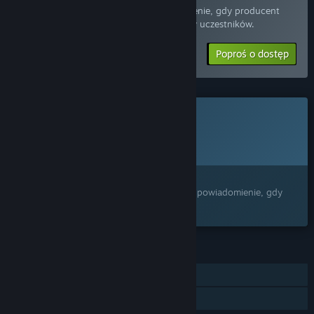
Poproś o dostęp, a otrzymasz powiadomienie, gdy producent
będzie gotowy na przyjęcie większej liczby uczestników.
Poproś o dostęp
Ta gra nie jest jeszcze dostępna na Steam
Planowana data wydania:
2026
Interesuje cię ten produkt?
Dodaj go do swojej listy życzeń i otrzymaj powiadomienie, gdy
stanie się dostępny.
FUNKCJE
Jednoosobowa
Udostępnianie gier