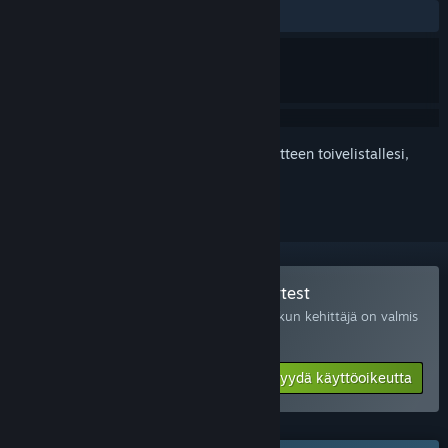
Ei käyttäjäarvosteluja
Kirjautumalla sisään
voit lisätä tämän tuotteen toivelistallesi,
seurata sitä tai merkitä sen ohitetuksi
Liity pelitestiin: The Subminer Playtest
Pyydä käyttöoikeutta ja saat ilmoituksen, kun kehittäjä on valmis
lisäämään osallistujia.
Pyydä käyttöoikeutta