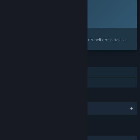
Peli ei ole vielä saatavilla Steamissä
Suunniteltu julkaisupäivä:
2026
Kiinnostuitko?
Lisää toivelistallesi, niin saat ilmoituksen, kun peli on saatavilla.
OMINAISUUDET
Yksinpeli
Perhejako
KIELET
englanti ja 5 muuta
LINKIT JA LISÄTIETOA