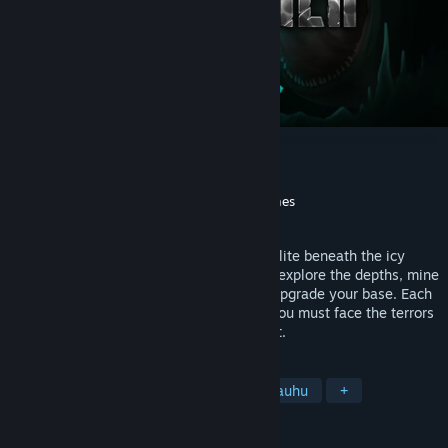
The Subminer
Kehittäjä
Tech Turtles
Julkaisija
Yogscast Games
,
GamerSky Games
Julkaistaan
2026
An atmospheric underwater drilling roguelite beneath the icy
crust of Enceladus. Pilot your submarine, explore the depths, mine
resources through procedural caves and upgrade your base. Each
dive is darker and more dangerous, and you must face the terrors
lurking in the shadows. Live. Dive. Repeat.
TUNNISTEET
Vedenalainen
Selviytyminen
Kauhu
+
ARVOSTELUT