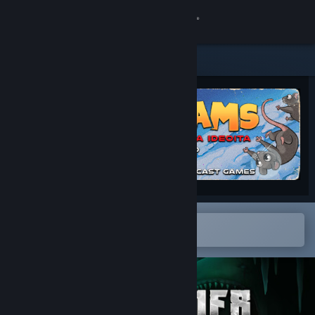
Kirjaudu sisään
Kauppa
Yhteisö
Tietoa
Tuki
Vaihda kieli
Avaa Steam-mobiilisovelluksessa
Lisää tuote helposti toivelistalle
Hanki Steam-mobiilisovellus
Näytä työpöytäsivusto