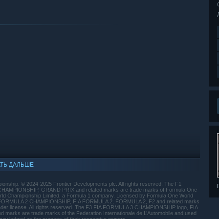
ТЬ ДАЛЬШЕ
onship. © 2024-2025 Frontier Developments plc. All rights reserved. The F1
AMPIONSHIP, GRAND PRIX and related marks are trade marks of Formula One
ld Championship Limited, a Formula 1 company. Licensed by Formula One World
A FORMULA 2 CHAMPIONSHIP, FIA FORMULA 2, FORMULA 2, F2 and related marks
 under license. All rights reserved. The F3 FIA FORMULA 3 CHAMPIONSHIP logo, FIA
s are trade marks of the Federation Internationale de L’Automobile and used