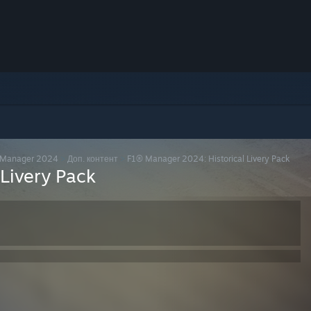
 Manager 2024
>
Доп. контент
>
F1® Manager 2024: Historical Livery Pack
 Livery Pack