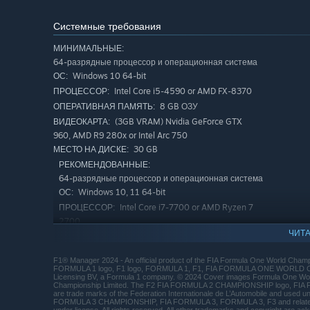
Системные требования
МИНИМАЛЬНЫЕ:
64-разрядные процессор и операционная система
Windows 10 64-bit
ОС:
Intel Core i5-4590 or AMD FX-8370
ПРОЦЕССОР:
8 GB ОЗУ
ОПЕРАТИВНАЯ ПАМЯТЬ:
(3GB VRAM) Nvidia GeForce GTX
ВИДЕОКАРТА:
960, AMD R9 280x or Intel Arc 750
30 GB
МЕСТО НА ДИСКЕ:
РЕКОМЕНДОВАННЫЕ:
64-разрядные процессор и операционная система
Windows 10, 11 64-bit
ОС:
Intel Core i7-7700 or AMD Ryzen 7
ПРОЦЕССОР:
2700
ЧИТА
16 GB ОЗУ
ОПЕРАТИВНАЯ ПАМЯТЬ:
(4GB VRAM) GeForce GTX 1080,
ВИДЕОКАРТА:
F1® Manager 2024 - An official product of the FIA Formula One World Champi
Radeon RX 580 or Intel Arc 770
FORMULA 1 logo, F1 logo, FORMULA 1, F1, FIA FORMULA ONE WORLD CH
Licensing BV, a Formula 1 company. © 2024 Cover images Formula One Wor
30 GB
МЕСТО НА ДИСКЕ:
Championship Limited. The F2 FIA FORMULA 2 CHAMPIONSHIP logo, FI
are trade marks of the Federation Internationale de L’Automobile and used
FORMULA 3 CHAMPIONSHIP, FIA FORMULA 3, FORMULA 3, F3 and related mark