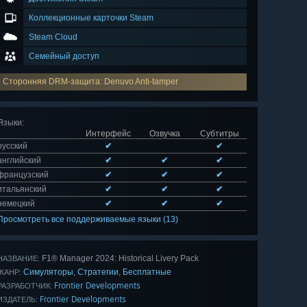
Коллекционные карточки Steam
Steam Cloud
Семейный доступ
Сторонняя DRM-защита: Denuvo Anti-tamper
Языки
:
Интерфейс
Озвучка
Субтитры
русский
✔
✔
английский
✔
✔
✔
французский
✔
✔
✔
итальянский
✔
✔
✔
немецкий
✔
✔
✔
Просмотреть все поддерживаемые языки (13)
F1® Manager 2024: Historical Livery Pack
НАЗВАНИЕ:
Симуляторы
Стратегии
Бесплатные
,
,
ЖАНР:
Frontier Developments
РАЗРАБОТЧИК:
Frontier Developments
ИЗДАТЕЛЬ: