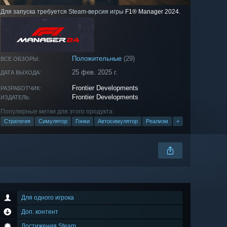
Для запуска требуется Steam-версия игры
F1® Manager 2024
.
Положительные
(29)
ВСЕ ОБЗОРЫ:
25 фев. 2025 г.
ДАТА ВЫХОДА:
Frontier Developments
РАЗРАБОТЧИК:
Frontier Developments
ИЗДАТЕЛЬ:
Популярные метки для этого продукта:
Стратегия
Симулятор
Гонки
Автосимулятор
Реализм
+
Для одного игрока
Доп. контент
Достижения Steam