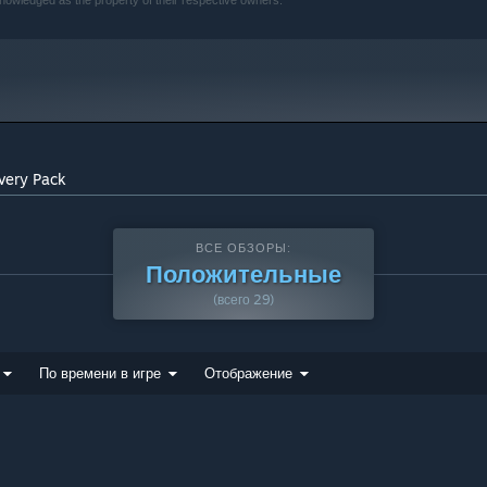
knowledged as the property of their respective owners.
ivery Pack
ВСЕ ОБЗОРЫ:
Положительные
(всего 29)
По времени в игре
Отображение