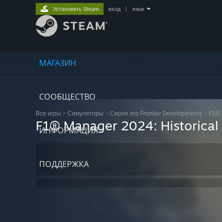
Установить Steam
вход
|
язык
МАГАЗИН
СООБЩЕСТВО
Все игры
>
Симуляторы
>
Серия игр Frontier Developments
>
F1®
F1® Manager 2024: Historical
ИНФОРМАЦИЯ
ПОДДЕРЖКА