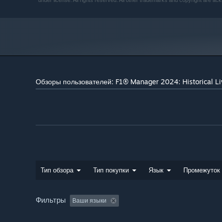
under license. All rights reserved. All other trademarks and copyright are ac
Обзоры пользователей: F1® Manager 2024: Historical L
Тип обзора
Тип покупки
Язык
Промежуток
Фильтры
Ваши языки