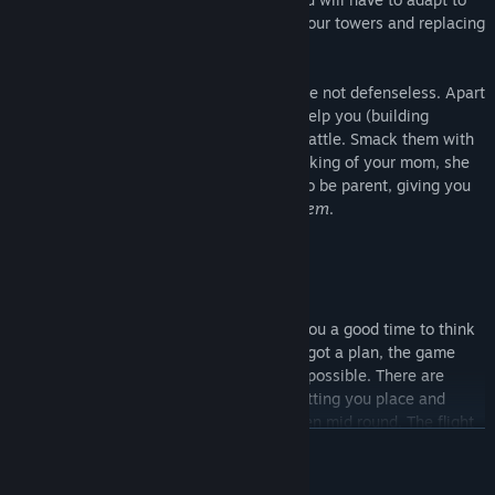
the ever changing landscape by moving your towers and replacing
those who got destroyed in battle.
You may be just a magpie bird, but you are not defenseless. Apart
from bribing the animals of the world to help you (building
towers), you can yourself engage in the battle. Smack them with
your wings, just like your mom said. Speaking of your mom, she
will guide you through the life of a soon to be parent, giving you
tips on how to deal with
The Lizard Problem
.
Take it at your own pace
The natural breaks between waves give you a good time to think
about what to do next, but if you already got a plan, the game
makes sure you can execute it as fast as possible. There are
intuitive hot keys for every interaction, letting you place and
move turrets in a fraction of a second, even mid round. The flight
VER MAIS
mechanic makes sure you can reach all ends of the map quickly,
which is especially useful for quickly killing of a stray lizard that
escaped with the close range melee combat.