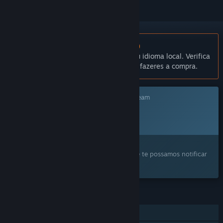
Não disponível em Português (Portugal)
Este produto não está disponível no teu idioma local. Verifica
a lista de idiomas disponíveis antes de fazeres a compra.
Este jogo ainda não está disponível no Steam
Data de lançamento planeada:
Por anunciar
Este produto despertou o teu interesse?
Adiciona-o à tua lista de desejos para que te possamos notificar
quando ele ficar disponível.
FUNCIONALIDADES
Um jogador