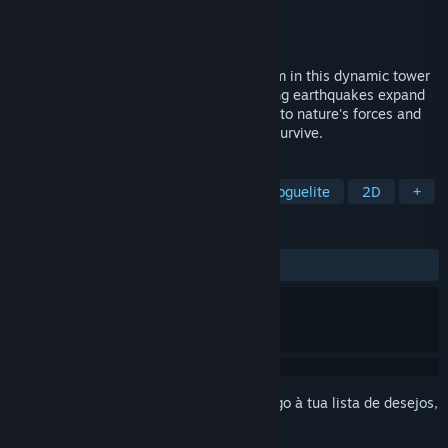
Developer
NitramiuZ
Editora
NitramiuZ
Lançamento:
Por anunciar
Defend against the ongoing lizard problem in this dynamic tower
defense where procedural, level-deforming earthquakes expand
the available play area each wave. React to nature's forces and
adapt to the changing terrain in order to survive.
MARCADORES
Estratégia
Defesa por Torres
Roguelite
2D
+
ANÁLISES
Sem análises de utilizadores
Inicia a sessão
para adicionares este artigo à tua lista de desejos,
segui-lo ou ignorá-lo.