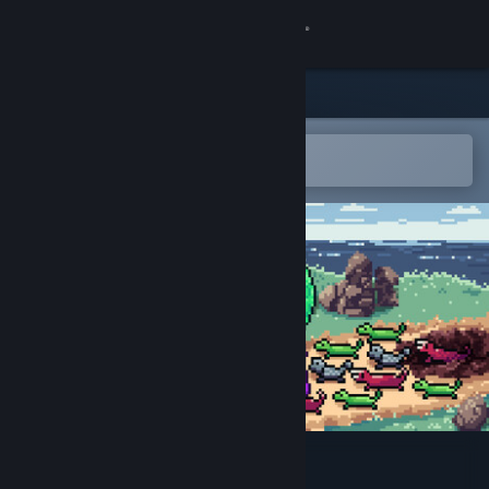
Iniciar sessão
Loja
Comunidade
Abre na app Steam Mobile
para adicionares à lista de desejos
Sobre
Apoio
Alterar idioma
Instala a app móvel do Steam
Ver versão para computadores
The Lizard Problem