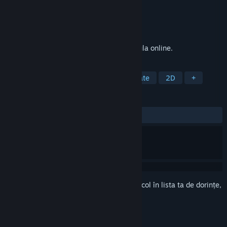
Dezvoltator
Rocket 9 Labs
Editor
Rocket 9 Labs
Lansare
1 oct. 2024
Play backgammon, acey-deucey and tabula online.
ETICHETE
Casual
Strategie
Joc de societate
2D
+
RECENZII
DINTOTDEAUNA:
Pozitive
(84% din 13)
Conectează-te
pentru a adăuga acest articol în lista ta de dorințe,
a-l urmări sau a-l marca drept ignorat.