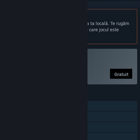
Nu este disponibil în limba: Română
Acest produs nu este disponibil în limba ta locală. Te rugăm
să consulți lista de mai jos cu limbile în care jocul este
disponibil înainte de achiziționare
Joacă Boxcars
Gratuit
CARACTERISTICI
Un jucător
PvP online
Multiplatformă cu jucători multipli
Partajare cu familia