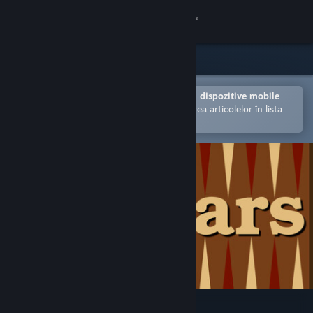
Conectează-te
Magazin
Comunitate
Deschide în aplicația Steam pentru dispozitive mobile
Facilitează achiziționarea și adăugarea articolelor în lista
de dorințe.
Despre
Asistență
Schimbă limba
Obține aplicația Steam pentru dispozitive mobile
Vezi site în versiunea pentru desktop
Boxcars