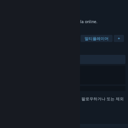
개발자
Rocket 9 Labs
배급사
Rocket 9 Labs
출시일
2024년 10월 1일
Play backgammon, acey-deucey and tabula online.
태그
캐주얼
전략
보드게임
2D
멀티플레이어
+
평가
전체:
긍정적
(84%/13)
로그인
하셔서 게임을 찜 목록에 추가하거나, 팔로우하거나 또는 제외
로 지정하세요.