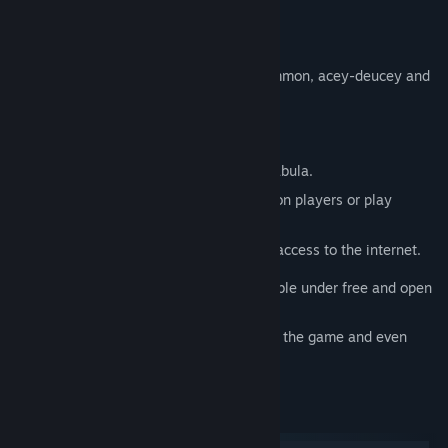
커뮤니티 그룹 찾기
게임 정보
Boxcars is a program for playing backgammon, acey-deucey and
제목:
Boxcars
tabula online and offline.
장르:
캐주얼
,
인디
,
시뮬레이션
,
전략
,
무료 플레이
출시일:
2024년 10월 1일
Features
Play backgammon, acey-deucey and tabula.
Match randomly with other backgammon players or play
privately with your friends.
Play offline vs AI when you don't have access to the internet.
This application and the server are available under free and open
source software licenses.
You may download the source code, build the game and even
make custom changes.
시스템 요구 사항