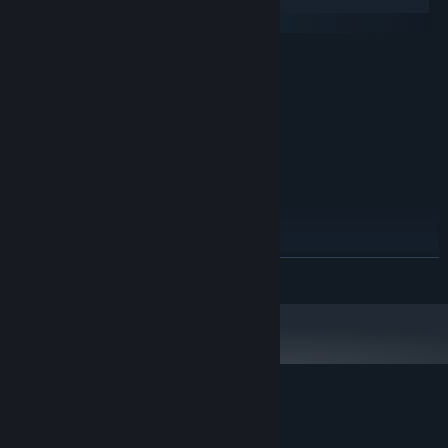
Windows
SteamOS + Linux
최소:
64비트 프로세서와 운영 체제가 필요합니다
Windows 7+
운영 체제 *:
1GHz+
프로세서:
512 MB RAM
메모리:
Any
그래픽:
28 MB 사용 가능 공간
저장 공간:
Any
사운드카드:
권장:
64비트 프로세서와 운영 체제가 필요합니다
더 보기
2024년 1월 1일부터 Steam 클라이언트는 Windows 10 이상 버전만 지원합니
*
다.
Boxcars에 대한 사용자 평가
사용자 평가 정보
환경 설정