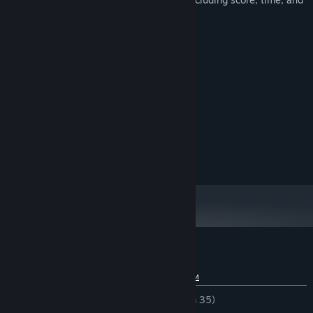
distance traveled.
Системные требования
МИНИМАЛЬНЫЕ:
Windows 11
ОС:
IntelCore i5
ПРОЦЕССОР:
8 GB ОЗУ
ОПЕРАТИВНАЯ ПАМЯТЬ:
Intel UHD Graphics 630
ВИДЕОКАРТА:
600 MB
МЕСТО НА ДИСКЕ:
Обзоры пользователей: Radirgy Swag
О пользовательских обзорах
Ваши настройки
ЗА ВСЁ ВРЕМЯ:
Положительные
(94% из 35)