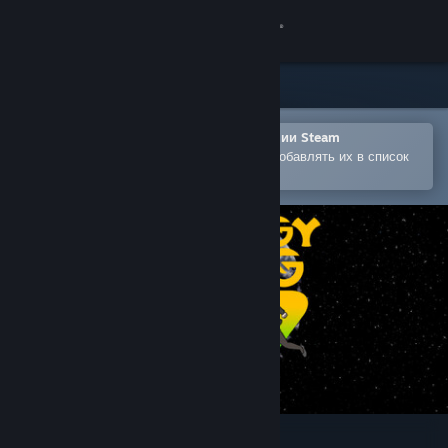
Войти
Магазин
Сообщество
Открыть в мобильном приложении Steam
Позволяет легко покупать игры и добавлять их в список
желаемого
Информация
Поддержка
Изменить язык
Скачать мобильное приложение Steam
Полная версия
Radirgy Swag