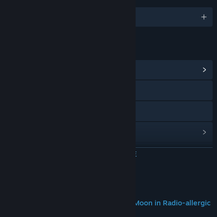
Поддерживаемых языков: 2
ССЫЛКИ И ИНФОРМАЦИЯ
Открыть центр сообщества
Посетить сайт
Просмотреть руководство
Просмотреть историю обновлений
Показать связанные новости
ЧИТАТЬ ДАЛЬШЕ
Просмотреть обсуждения
Об этой игре
Найти группы сообщества
— Blast off on a quick trip toward the Moon in Radio-allergic
Shoot ’Em Up!