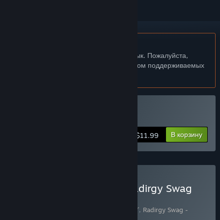
Не поддерживается русский язык
Этот продукт не поддерживает ваш язык. Пожалуйста,
перед покупкой ознакомьтесь со списком поддерживаемых
языков.
Купить ラジルギスワッグ
В корзину
$11.99
Купить Radirgy Swag + Radirgy Swag
Soundtrack
Включенные товары (2):
ラジルギスワッグ
,
Radirgy Swag -
Soundtrack