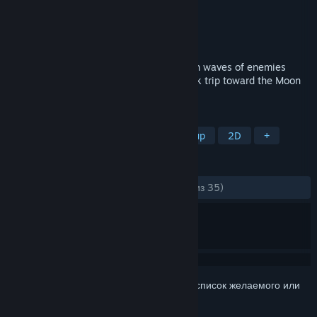
Разработчик
RS34
Издатель
RS34
Дата выпуска
4 мар. 2026 г.
Dodge, slash, and shoot your way through waves of enemies
while collecting items. Blast off on a quick trip toward the Moon
in Radio-allergic Shoot ’Em Up!
ПО МЕТКАМ
Пулевой ад
Экшен
Shoot 'em up
2D
+
ОБЗОРЫ
ЗА ВСЁ ВРЕМЯ:
Положительные
(94% из 35)
Войдите
, чтобы добавить этот продукт в список желаемого или
скрыть его