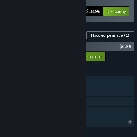
Информация о наборе
$18.98
В корзину
Контент для этой игры
Просмотреть все
(1)
Radirgy Swag - Soundtrack
$6.99
Добавить в корзину весь доп. контент
$6.99
ФУНКЦИИ
Для одного игрока
Steam Cloud
Таблицы лидеров Steam
Семейный доступ
Функции профиля ограничены
ЯЗЫКИ