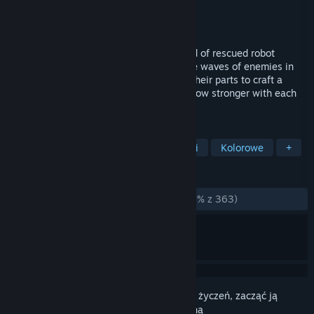
Producent
FuzzyBot
Wydawca
Dreamhaven
Wydano
22 maja 2025
Build a bright new world alongside a band of rescued robot
buddies! In this colorful action RPG, battle waves of enemies in
solo or co-op, then return home and use their parts to craft a
thriving town. Assemble your crew and grow stronger with each
new adventure!
TAGI
Budowanie
Roguelite
RPG akcji
Kolorowe
+
RECENZJE
W OGÓLE:
W większości pozytywne
(78% z 363)
Zaloguj się
, aby dodać tę pozycję do listy życzeń, zacząć ją
obserwować lub oznaczyć jako ignorowaną