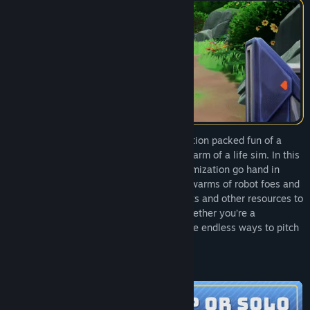
Data wydania:
22 maja 2025
Data wydania w fazie wczesnego dostępu:
22 października
2024
Lynked: Banner of the Spark fuses the action packed fun of a
roguelite with the rich progression and charm of a life sim. In this
vibrant rogue-life RPG, combat and customization go hand in
hand. Put your skills to the test against swarms of robot foes and
tough-as-nails bosses, then use their parts and other resources to
expand and upgrade your home base. Whether you’re a
homebody or a hardened warrior, there are endless ways to pitch
in – it’ll take a village to save the world!