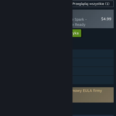
Zawartość dla tej gry
Przeglądaj wszystkie
(1)
NOWOŚĆ
$4.99
Lynked: Banner of the Spark -
Supporter Pack: Battle Ready
Dodaj całą zawartość do koszyka
$4.99
FUNKCJE
Jednoosobowa
Kooperacja przez internet
Osiągnięcia Steam
Udostępnianie gier
Wymaga wyrażenia zgody na warunki umowy EULA firmy
trzeciej
Lynked: Banner of the Spark EULA
JĘZYKI