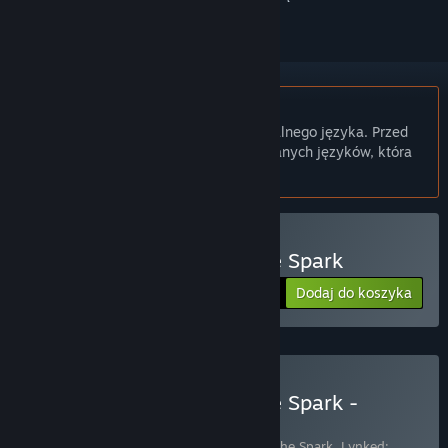
Polski język nie jest obsługiwany
Ten produkt nie obsługuje twojego lokalnego języka. Przed
zakupem zapoznaj się z listą obsługiwanych języków, która
znajduje się poniżej.
Kup Lynked: Banner of the Spark
Dodaj do koszyka
$14.99
Kup Lynked: Banner of the Spark -
Complete Bundle
Zestaw 2 produktów:
Lynked: Banner of the Spark
,
Lynked: