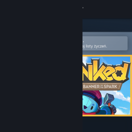
Zaloguj się
Sklep
Społeczność
Otwórz w aplikacji mobilnej Steam,
aby łatwo kupić lub dodać do swojej listy życzeń.
Informacje
Wsparcie
Zmień język
Pobierz aplikację mobilną Steam
Wersja przeglądarkowa
Lynked: Banner of the Spark