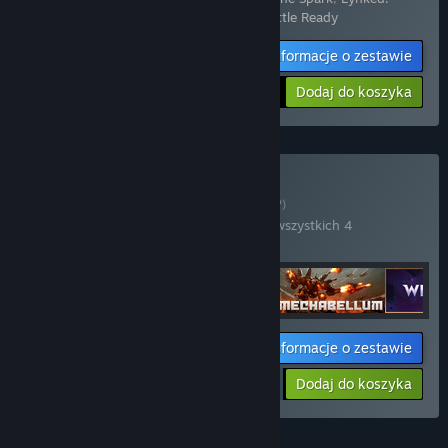
Banner of the Spark - Supporter Pack: Battle Ready
Informacje o zestawie
-10%
$17.98
Dodaj do koszyka
Kup Dreamhaven
ZESTAW
(?)
Kup ten zestaw, by zaoszczędzić 20% na wszystkich 4
produktach!
Informacje o zestawie
$87.97
-20%
-4%
Dodaj do koszyka
$84.36