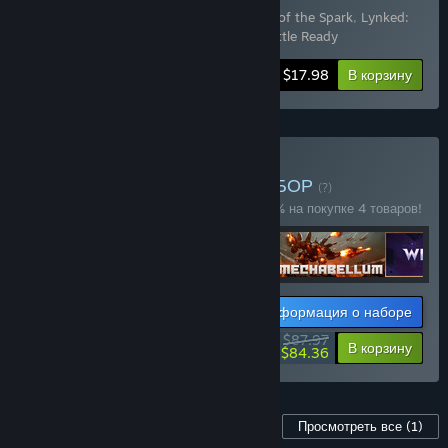
Включенные товары (2):
Lynked: Banner of the Spark
,
Lynked:
Banner of the Spark - Supporter Pack: Battle Ready
-10%
Информация о наборе
$17.98
В корзину
Купить Dreamhaven
— НАБОР
(?)
Купите этот набор, чтобы сэкономить 20% на покупке 4 товаров!
Информация о наборе
$87.97
-20%
-4%
В корзину
$84.36
Контент для этой игры
Просмотреть все
(1)