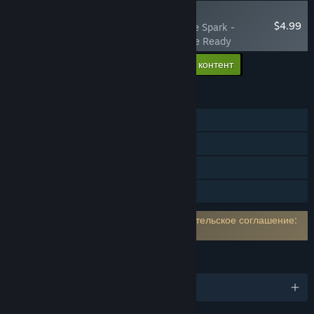
НОВОЕ
$4.99
Lynked: Banner of the Spark -
Supporter Pack: Battle Ready
Добавить в корзину весь доп. контент
$4.99
ФУНКЦИИ
Для одного игрока
Кооператив (по сети)
Достижения Steam
Семейный доступ
Требуется принять стороннее пользовательское соглашение:
Lynked: Banner of the Spark EULA
ЯЗЫКИ
Поддерживаемых языков: 11