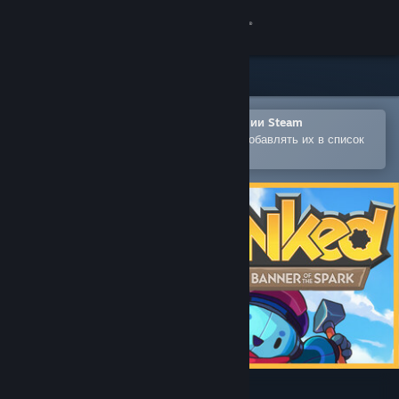
Войти
Магазин
Сообщество
Открыть в мобильном приложении Steam
Позволяет легко покупать игры и добавлять их в список
желаемого
Информация
Поддержка
Изменить язык
Скачать мобильное приложение Steam
Полная версия
Lynked: Banner of the Spark