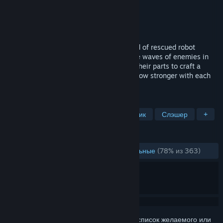
Разработчик
FuzzyBot
Издатель
Dreamhaven
Дата выпуска
22 мая. 2025 г.
Build a bright new world alongside a band of rescued robot
buddies! In this colorful action RPG, battle waves of enemies in
solo or co-op, then return home and use their parts to craft a
thriving town. Assemble your crew and grow stronger with each
new adventure!
ПО МЕТКАМ
Строительство
Упрощённый рогалик
Слэшер
+
ОБЗОРЫ
ЗА ВСЁ ВРЕМЯ:
В основном положительные
(78% из 363)
Войдите
, чтобы добавить этот продукт в список желаемого или