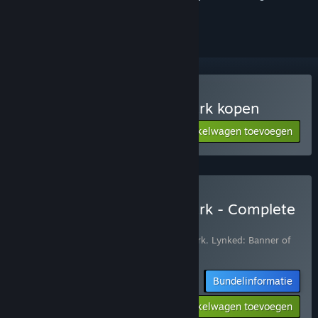
volgen of te negeren
Lynked: Banner of the Spark kopen
Aan winkelwagen toevoegen
$14.99
Lynked: Banner of the Spark - Complete
Bundle kopen
Bevat 2 items:
Lynked: Banner of the Spark
,
Lynked: Banner of
the Spark - Supporter Pack: Battle Ready
Bundelinformatie
-10%
$17.98
Aan winkelwagen toevoegen