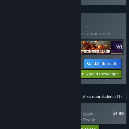
Dreamhaven kopen
BUNDEL
(?)
Koop deze bundel om 20% te besparen op alle 4 artikelen!
Bundelinformatie
$87.97
-20%
-4%
Aan winkelwagen toevoegen
$84.36
Inhoud voor dit spel
Alles doorbladeren
(1)
NIEUW
$4.99
Lynked: Banner of the Spark -
Supporter Pack: Battle Ready