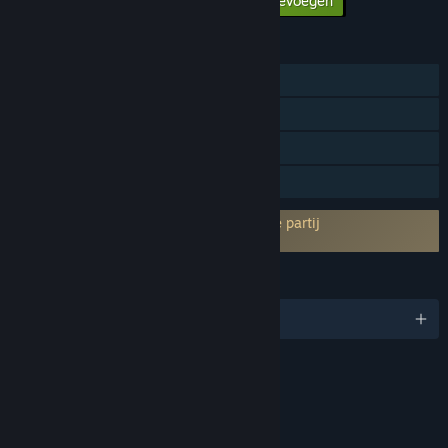
Alle DLC aan winkelwagen toevoegen
$4.99
FUNCTIES
Singleplayer
Online co-op
Steam-prestaties
Gezinsbibliotheek
Vereist akkoord van EULA van een derde partij
Lynked: Banner of the Spark EULA
TALEN
Engels en 10 andere
BEOORDELINGEN
Fantasy Violence
Language