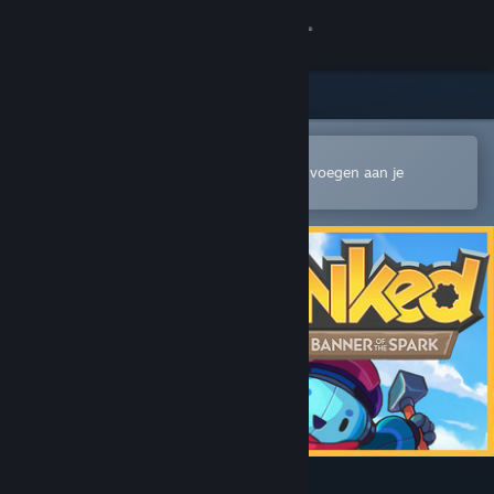
Inloggen
Winkel
Community
In de mobiele Steam-app openen
Om gemakkelijk te kopen of toe te voegen aan je
verlanglijst
Over
Ondersteuning
Taal wijzigen
Download de mobiele Steam-app
Desktopwebsite weergeven
Lynked: Banner of the Spark