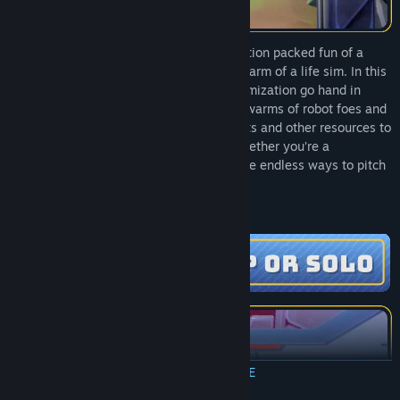
Lynked: Banner of the Spark fuses the action packed fun of a
roguelite with the rich progression and charm of a life sim. In this
vibrant rogue-life RPG, combat and customization go hand in
hand. Put your skills to the test against swarms of robot foes and
tough-as-nails bosses, then use their parts and other resources to
expand and upgrade your home base. Whether you’re a
homebody or a hardened warrior, there are endless ways to pitch
in – it’ll take a village to save the world!
MEER INFORMATIE