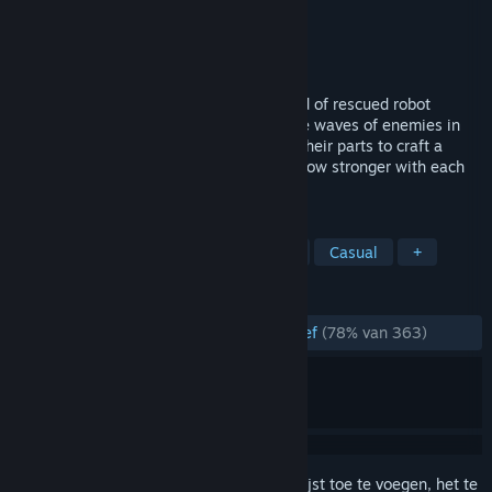
Ontwikkelaar
FuzzyBot
Uitgever
Dreamhaven
Uitgebracht
22 mei 2025
Build a bright new world alongside a band of rescued robot
buddies! In this colorful action RPG, battle waves of enemies in
solo or co-op, then return home and use their parts to craft a
thriving town. Assemble your crew and grow stronger with each
new adventure!
TAGS
Bouwen
Roguelite
Actie-RPG
Casual
+
RECENSIES
ZONDER TIJDLIMIET:
Grotendeels positief
(78% van 363)
Meld je aan
om dit artikel aan je verlanglijst toe te voegen, het te