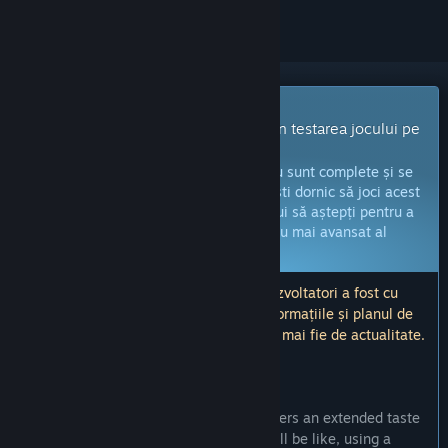
Joc cu acces timpuriu
Primește imediat acces și implică-te în testarea jocului pe
măsură ce este dezvoltat.
Notă:
jocurile aflate în acces timpuriu nu sunt complete și se
pot schimba sau nu pe viitor. Dacă nu ești dornic să joci acest
titlu în stadiul său actual, atunci ar trebui să aștepți pentru a
vedea dacă jocul va ajunge într-un stadiu mai avansat al
dezvoltării.
Află mai multe
Notă: ultima actualizare realizată de dezvoltatori a fost cu
peste 11 ani în urmă. Este posibil ca informațiile și planul de
dezvoltare descris de dezvoltatori să nu mai fie de actualitate.
CE AU DE SPUS PRODUCĂTORII:
De ce acces timpuriu?
„Early Access will allow us to bring players an extended taste
of what the final version of
Joylancer
will be like, using a