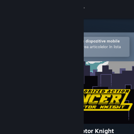
Conectează-te
Magazin
Comunitate
Deschide în aplicația Steam pentru dispozitive mobile
Facilitează achiziționarea și adăugarea articolelor în lista
de dorințe.
Despre
Asistență
Schimbă limba
Obține aplicația Steam pentru dispozitive mobile
Vezi site în versiunea pentru desktop
The Joylancer: Legendary Motor Knight