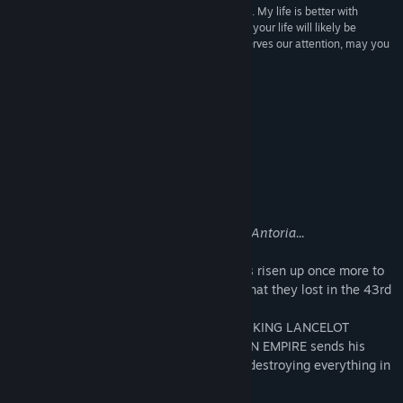
“...the freshest platformer I have played in years... My life is better with
Joylancer in it, and if you like games in any form, your life will likely be
improved with Joylancer in it too. This game deserves our attention, may you
too find the True Joy in Lancing.”
MouseNJoypad
Despre acest joc
After 256 years of peace in the lands of Antoria...
the ROSELIAN ARMY OF BATRATHYM has risen up once more to
attempt to reclaim the land of
ANTORIA
that they lost in the 43rd
War of Darkness.
Threatening to start War of Darkness 44, KING LANCELOT
BARTHOLOMEW ROSELL of the ROSELIAN EMPIRE sends his
beasts through the lands, corrupting and destroying everything in
their path.