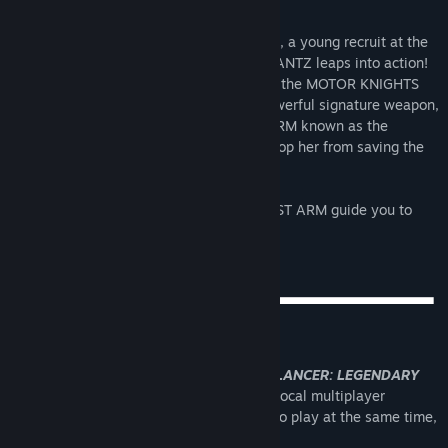
Refusing to hide from the incoming threat, a young recruit at the
MOTOR KNIGHT ACADEMY named JOY LANTZ leaps into action!
With the power of DIVINE LIFE granted to the MOTOR KNIGHTS
through their DIVINE ARMOR, and her powerful signature weapon,
the hybrid motorized lance-drill BURST ARM known as the
JOYLANCE, JOY refuses to let anybody stop her from saving the
world-- not even the ACADEMY itself!
Allow your DIVINE ARMOR and your BURST ARM guide you to
TRUE JOY!
EXTREME MOTORIZED ACTION!
THE JOYLANCER: LEGENDARY
MOTOR KNIGHT
has a large selection of local multiplayer
components, allowing up to four players to play at the same time,
in almost every game mode!