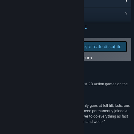
Vezi istoricul actualizărilor
Citește știri asociate
Vezi discuțiile
CITEȘTE MAI MULTE
Găsește grupuri ale comunității
Raportează problemele
Citește toate discuțiile
tehnice și spune-ți
Titlu:
The Joylancer: Legendary Motor Knight
părerea despre acest joc pe forum
Gen:
Acțiune
,
Indie
,
Acces timpuriu
Data lansării:
7 nov. 2014
Recenzii
“..manages to capture the spirit of some of the best 2D action games on the
market....”
Destructoid
“Alpha Six Productions has created a game that only goes at full tilt, ludicrous
speed at all times. Combat and movement have been permanently joined at
the hip, creating a game that encourages the player to do everything as fast
as they can all the time. Sonic, look upon your ruin and weep.”
Indie Game Magazine