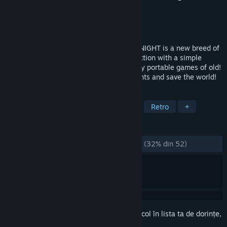
Dezvoltator
alpha six productions
Editor
Digerati
Lansare
7 nov. 2014
THE JOYLANCER: LEGENDARY MOTOR KNIGHT is a new breed of
action game, combining ultra-technical action with a simple
control scheme and an artstyle inspired by portable games of old!
Wield the divine power of the Motor Knights and save the world!
ETICHETE
Acțiune
Indie
Acces timpuriu
Retro
+
RECENZII
DINTOTDEAUNA:
În mare parte negative
(32% din 52)
Conectează-te
pentru a adăuga acest articol în lista ta de dorințe,
a-l urmări sau a-l marca drept ignorat.