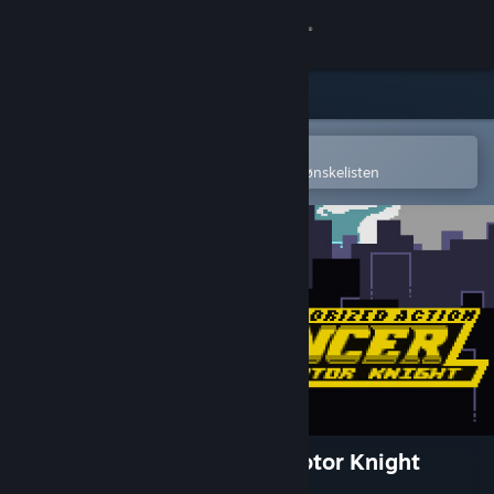
Logg inn
Butikk
Samfunn
Åpne i Steams mobilapp
for å enkelt kjøpe eller legge til på ønskelisten
Om
Kundestøtte
Bytt språk
Skaff deg Steam-appen på mobil
Vis skrivebordsversjon
The Joylancer: Legendary Motor Knight