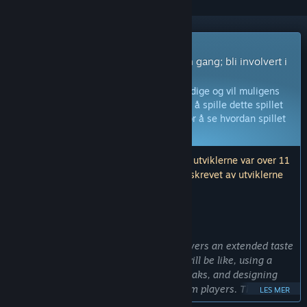
Spill med tidlig tilgang
Få umiddelbar tilgang og spill med en gang; bli involvert i
spillet mens det utvikles.
Merk:
Spill med tidlig tilgang er ikke ferdige og vil muligens
endres ytterligere. Hvis du ikke føler for å spille dette spillet
slik det er akkurat nå, burde du vente for å se hvordan spillet
utvikles videre.
Les mer
Merk: Den siste oppdateringen utgitt av utviklerne var over 11
år siden. Informasjonen og tidslinjen beskrevet av utviklerne
her er muligens ikke lenger oppdatert.
HVA UTVIKLERNE HAR Å SI:
Hvorfor tidlig tilgang?
«Early Access will allow us to bring players an extended taste
of what the final version of
Joylancer
will be like, using a
variety of experimental modes and tweaks, and designing
around comments and suggestions from players. The funds
LES MER
will help support us financially as we bring the game into its