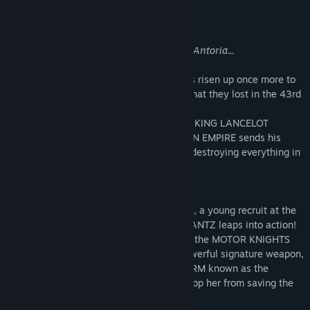
After 256 years of peace in the lands of Antoria...
the ROSELIAN ARMY OF BATRATHYM has risen up once more to
attempt to reclaim the land of
ANTORIA
that they lost in the 43rd
War of Darkness.
Threatening to start War of Darkness 44, KING LANCELOT
BARTHOLOMEW ROSELL of the ROSELIAN EMPIRE sends his
beasts through the lands, corrupting and destroying everything in
their path.
Refusing to hide from the incoming threat, a young recruit at the
MOTOR KNIGHT ACADEMY named JOY LANTZ leaps into action!
With the power of DIVINE LIFE granted to the MOTOR KNIGHTS
through their DIVINE ARMOR, and her powerful signature weapon,
the hybrid motorized lance-drill BURST ARM known as the
JOYLANCE, JOY refuses to let anybody stop her from saving the
world-- not even the ACADEMY itself!