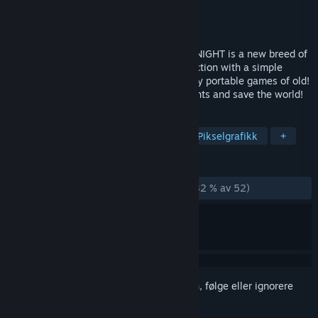
Utvikler
alpha six productions
Utgiver
Digerati
Utgitt
7. nov. 2014
THE JOYLANCER: LEGENDARY MOTOR KNIGHT is a new breed of
action game, combining ultra-technical action with a simple
control scheme and an artstyle inspired by portable games of old!
Wield the divine power of the Motor Knights and save the world!
MERKELAPPER
Action
Indie
Tidlig tilgang
Pikselgrafikk
+
ANMELDELSER
GJENNOM TIDENE:
Stort sett negative
(32 % av 52)
Logg inn
for å legge til på ønskelisten, følge eller ignorere