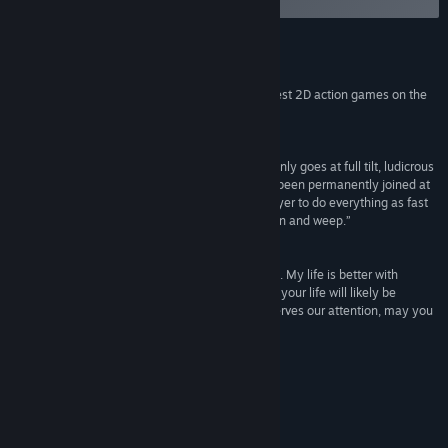
spillet på diskusjonssiden
Sjanger:
Action
,
Indie
,
Tidlig tilgang
Utgivelsesdato:
7. nov. 2014
Anmeldelser
“..manages to capture the spirit of some of the best 2D action games on the
market....”
Destructoid
“Alpha Six Productions has created a game that only goes at full tilt, ludicrous
speed at all times. Combat and movement have been permanently joined at
the hip, creating a game that encourages the player to do everything as fast
as they can all the time. Sonic, look upon your ruin and weep.”
Indie Game Magazine
“...the freshest platformer I have played in years... My life is better with
Joylancer in it, and if you like games in any form, your life will likely be
improved with Joylancer in it too. This game deserves our attention, may you
too find the True Joy in Lancing.”
MouseNJoypad
Om spillet